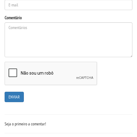
DESTAQUES
Comentário
REVISTAS ELETRÃ´NICAS
REVISTA INTERFACES
UNIESP NEWS
BOLETINS
REPOSITÃ³RIO
BIBLIOTECA
Seja o primeiro a comentar!
DISCENTES