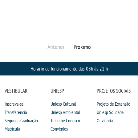
DOCENTES
EAD
Anterior
Próximo
EDITAIS
EXTENSÃO
Horário de funcionamento das 08h às 21 h
FLUXOS
VESTIBULAR
UNIESP
PROJETOS SOCIAIS
MANUAIS
Inscreva-se
Uniesp Cultural
Projeto de Extensão
Transferência
Uniesp Ambiental
Uniesp Solidária
MATRIZ
Segunda Graduação
Trabalhe Conosco
Ouvidoria
Matrícula
Convênios
NIVELAMENTO