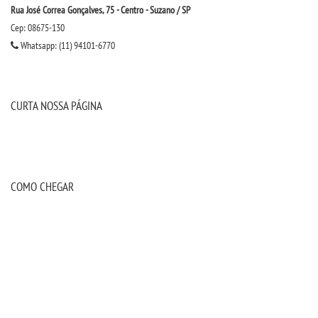
Rua José Correa Gonçalves, 75 - Centro - Suzano / SP
OUVIDORIA
Cep: 08675-130
Whatsapp: (11) 94101-6770
PDI
PORTARIAS
CURTA NOSSA PÁGINA
PPC
REGIMENTOS
COMO CHEGAR
REGULAMENTOS
SECRETARIA
SEMANA JURÍDICA