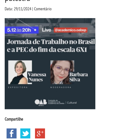
CPA
Data: 29/11/2024 | Comentário
CPSA
COLAP
ATENDIMENTO PSICOPEDAGÃ³GICO
CURSOS
BACHARELADOS
LICENCIATURAS
Compartilhe
TECNOLÃ³GICOS