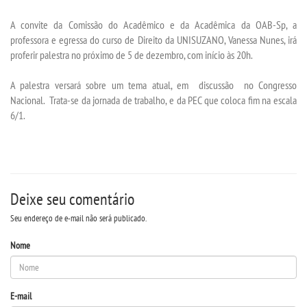
VESTIBULAR
A convite da Comissão do Acadêmico e da Acadêmica da OAB-Sp, a
professora e egressa do curso de Direito da UNISUZANO, Vanessa Nunes, irá
INSCREVA-SE
proferir palestra no próximo de
5 de dezembro
, com início
às 20h
.
VALORES
A palestra versará sobre um tema atual, em discussão no Congresso
Nacional. Trata-se da jornada de trabalho, e da PEC que coloca fim na escala
6/1.
TRANSFERÃªNCIA
SEGUNDA GRADUAÃ§Ã£O
MATRÃ­CULA
Deixe seu comentário
Seu endereço de e-mail não será publicado.
EDITAL
Nome
REEMBOLSO
E-mail
PUBLICAÃ§ÃΜES