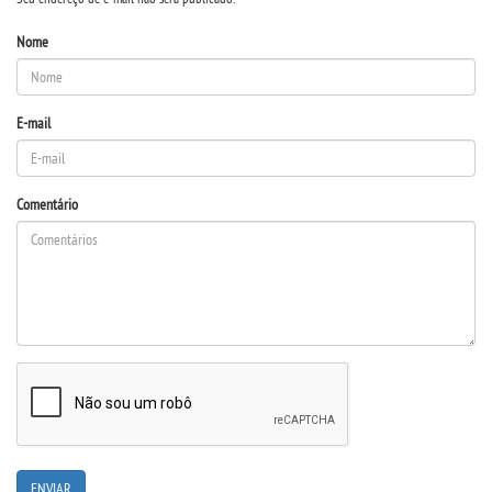
Nome
DESTAQUES
REVISTAS ELETRÃ´NICAS
E-mail
REVISTA INTERFACES
Comentário
UNIESP NEWS
BOLETINS
REPOSITÃ³RIO
BIBLIOTECA
DISCENTES