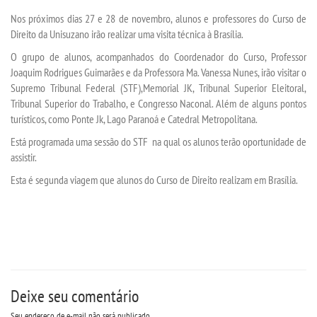
VESTIBULAR
Nos próximos dias 27 e 28 de novembro, alunos e professores do Curso de
Direito da Unisuzano irão realizar uma visita técnica à Brasília.
INSCREVA-SE
O grupo de alunos, acompanhados do Coordenador do Curso, Professor
Joaquim Rodrigues Guimarães e da Professora Ma. Vanessa Nunes, irão visitar o
VALORES
Supremo Tribunal Federal (STF),Memorial JK, Tribunal Superior Eleitoral,
Tribunal Superior do Trabalho, e Congresso Naconal. Além de alguns pontos
turísticos, como Ponte Jk, Lago Paranoá e Catedral Metropolitana.
TRANSFERÃªNCIA
Está programada uma sessão do STF na qual os alunos terão oportunidade de
assistir.
SEGUNDA GRADUAÃ§Ã£O
Esta é segunda viagem que alunos do Curso de Direito realizam em Brasília.
MATRÃ­CULA
EDITAL
REEMBOLSO
Deixe seu comentário
PUBLICAÃ§ÃΜES
Seu endereço de e-mail não será publicado.