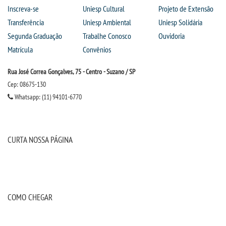
Inscreva-se
Uniesp Cultural
Projeto de Extensão
OUVIDORIA
Transferência
Uniesp Ambiental
Uniesp Solidária
Segunda Graduação
Trabalhe Conosco
Ouvidoria
PDI
Matrícula
Convênios
PORTARIAS
Rua José Correa Gonçalves, 75 - Centro - Suzano / SP
Cep: 08675-130
Whatsapp: (11) 94101-6770
PPC
REGIMENTOS
CURTA NOSSA PÁGINA
REGULAMENTOS
SECRETARIA
COMO CHEGAR
SEMANA JURÍDICA