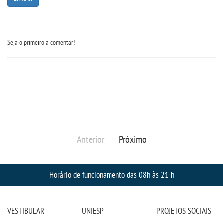
DOCENTES
Seja o primeiro a comentar!
EAD
EDITAIS
EXTENSÃO
FLUXOS
Anterior
Próximo
MANUAIS
Horário de funcionamento das 08h às 21 h
MATRIZ
VESTIBULAR
UNIESP
PROJETOS SOCIAIS
NIVELAMENTO