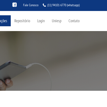
Fale Conosco
(11) 94101-6770
(whatsapp)
ações
Repositório
Login
Uniesp
Contato