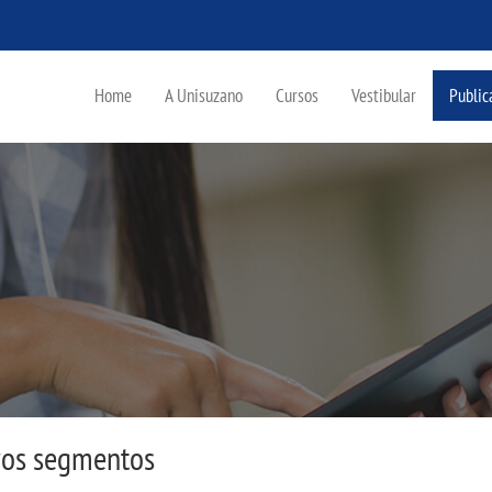
Home
A Unisuzano
Cursos
Vestibular
Public
vos segmentos