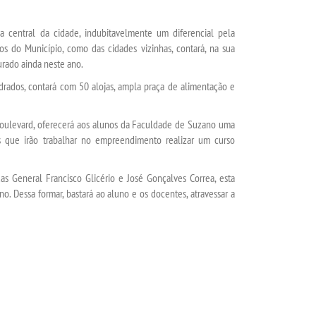
 central da cidade, indubitavelmente um diferencial pela
s do Município, como das cidades vizinhas, contará, na sua
urado ainda neste ano.
ados, contará com 50 alojas, ampla praça de alimentação e
oulevard, oferecerá aos alunos da Faculdade de Suzano uma
s que irão trabalhar no empreendimento realizar um curso
 General Francisco Glicério e José Gonçalves Correa, esta
o. Dessa formar, bastará ao aluno e os docentes, atravessar a