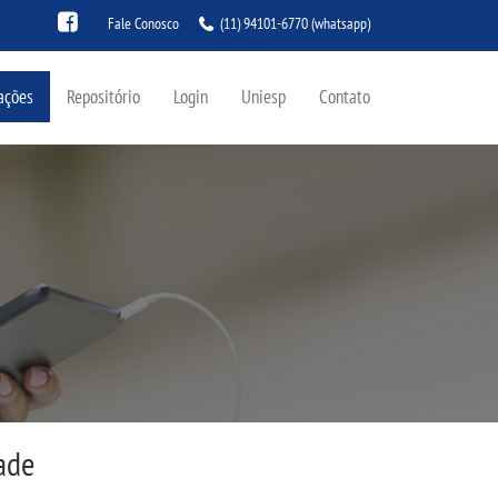
Fale Conosco
(11) 94101-6770
(whatsapp)
ações
Repositório
Login
Uniesp
Contato
ade