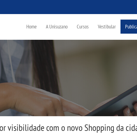
Home
A Unisuzano
Cursos
Vestibular
Public
r visibilidade com o novo Shopping da cid