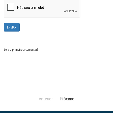
TIID
TIP - PEDAGOGIA
LOGIN
WEBMAIL
Seja o primeiro a comentar!
PORTAL DE ALUNOS
PORTAL DE PROFESSORES/ACADÊMICO
UNIESP
Anterior
Próximo
CONTATO