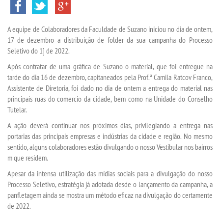
VESTIBULAR
A equipe de Colaboradores da Faculdade de Suzano iniciou no dia de ontem,
INSCREVA-SE
17 de dezembro a distribuição de folder da sua campanha do Processo
Seletivo do 1] de 2022.
VALORES
Após contratar de uma gráfica de Suzano o material, que foi entregue na
tarde do dia 16 de dezembro, capitaneados pela Prof.ª Camila Ratcov Franco,
TRANSFERÃªNCIA
Assistente de Diretoria, foi dado no dia de ontem a entrega do material nas
principais ruas do comercio da cidade, bem como na Unidade do Conselho
Tutelar.
SEGUNDA GRADUAÃ§Ã£O
A ação deverá continuar nos próximos dias, privilegiando a entrega nas
portarias das principais empresas e indústrias da cidade e região. No mesmo
MATRÃ­CULA
sentido, alguns colaboradores estão divulgando o nosso Vestibular nos bairros
m que residem.
EDITAL
Apesar da intensa utilização das mídias sociais para a divulgação do nosso
Processo Seletivo, estratégia já adotada desde o lançamento da campanha, a
REEMBOLSO
panfletagem ainda se mostra um método eficaz na divulgação do certamente
de 2022.
PUBLICAÃ§ÃΜES