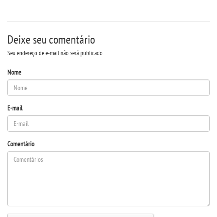
OUVIDORIA
Deixe seu comentário
PDI
Seu endereço de e-mail não será publicado.
PORTARIAS
Nome
PPC
E-mail
REGIMENTOS
Comentário
REGULAMENTOS
SECRETARIA
SEMANA JURÍDICA