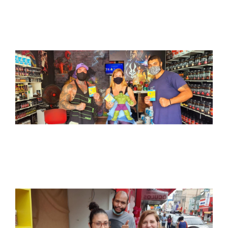
DESTAQUES
REVISTAS ELETRÃ´NICAS
REVISTA INTERFACES
UNIESP NEWS
BOLETINS
REPOSITÃ³RIO
BIBLIOTECA
DISCENTES