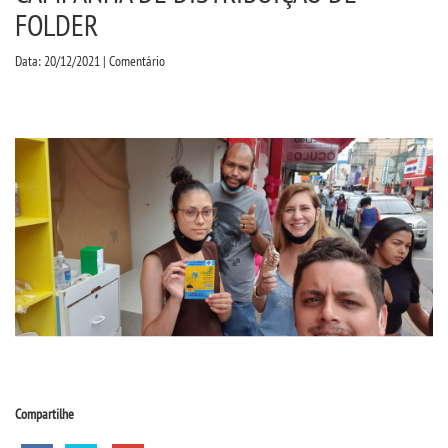
CPA
FOLDER
Data: 20/12/2021 | Comentário
CPSA
COLAP
ATENDIMENTO PSICOPEDAGÃ³GICO
CURSOS
BACHARELADOS
LICENCIATURAS
TECNOLÃ³GICOS
Compartilhe