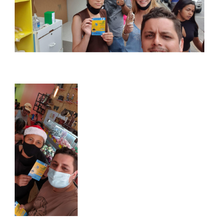
DOCENTES
EAD
EDITAIS
EXTENSÃO
FLUXOS
MANUAIS
MATRIZ
NIVELAMENTO