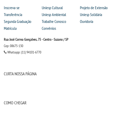
Inscreva-se
Uniesp Cultural
Projeto de Extensão
OUVIDORIA
Transferência
Uniesp Ambiental
Uniesp Solidária
Segunda Graduação
Trabalhe Conosco
Ouvidoria
PDI
Matrícula
Convênios
PORTARIAS
Rua José Correa Gonçalves, 75 - Centro - Suzano / SP
Cep: 08675-130
PPC
Whatsapp: (11) 94101-6770
REGIMENTOS
CURTA NOSSA PÁGINA
REGULAMENTOS
SECRETARIA
COMO CHEGAR
SEMANA JURÍDICA