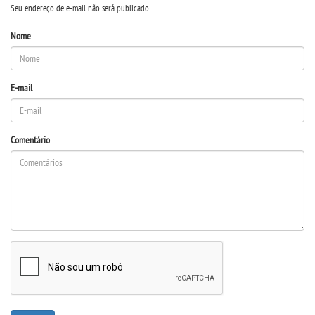
Seu endereço de e-mail não será publicado.
Nome
DESTAQUES
REVISTAS ELETRÃ´NICAS
E-mail
REVISTA INTERFACES
Comentário
UNIESP NEWS
BOLETINS
REPOSITÃ³RIO
BIBLIOTECA
DISCENTES