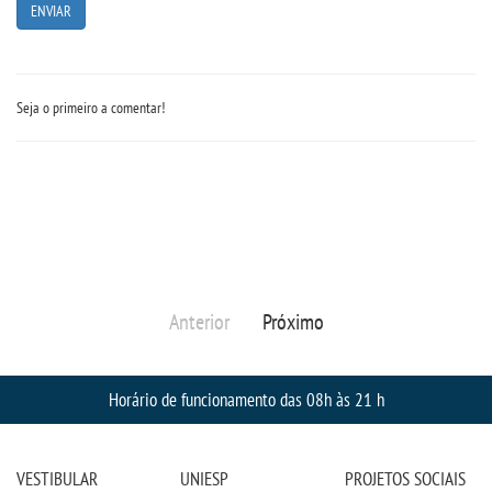
DOCENTES
Seja o primeiro a comentar!
EAD
EDITAIS
EXTENSÃO
FLUXOS
Anterior
Próximo
MANUAIS
Horário de funcionamento das 08h às 21 h
MATRIZ
NIVELAMENTO
VESTIBULAR
UNIESP
PROJETOS SOCIAIS