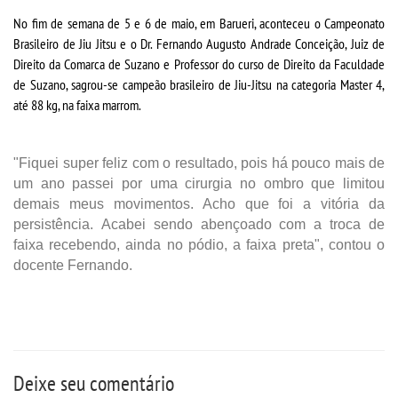
VESTIBULAR
No fim de semana de 5 e 6 de maio, em Barueri, aconteceu o Campeonato
Brasileiro de Jiu Jitsu e o
Dr. Fernando Augusto Andrade Conceição, Juiz de
INSCREVA-SE
Direito da Comarca de Suzano e Professor do curso de Direito da Faculdade
de Suzano, sagrou-se campeão brasileiro de Jiu-Jitsu na categoria Master 4,
VALORES
até 88 kg, na faixa marrom.
TRANSFERÃªNCIA
"Fiquei super feliz com o resultado, pois há pouco mais de
um ano passei por uma cirurgia no ombro que limitou
SEGUNDA GRADUAÃ§Ã£O
demais meus movimentos. Acho que foi a vitória da
persistência. Acabei sendo abençoado com a troca de
faixa recebendo, ainda no pódio, a faixa preta", contou o
MATRÃ­CULA
docente Fernando.
EDITAL
REEMBOLSO
Deixe seu comentário
PUBLICAÃ§ÃΜES