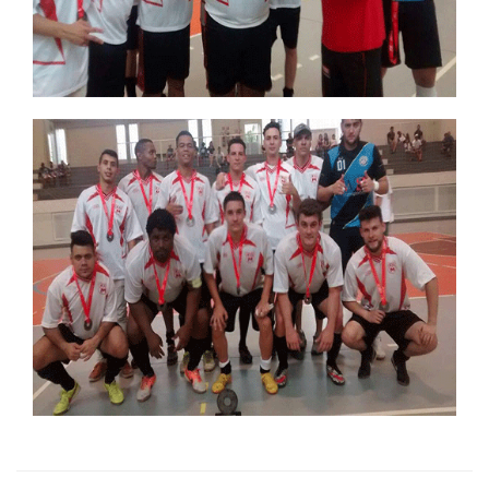
DESTAQUES
REVISTAS ELETRÃ´NICAS
REVISTA INTERFACES
UNIESP NEWS
BOLETINS
REPOSITÃ³RIO
BIBLIOTECA
DISCENTES