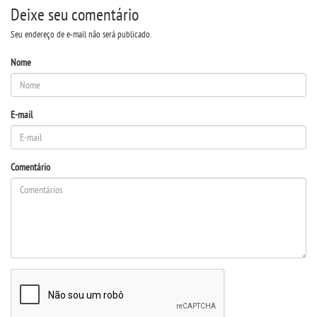
Deixe seu comentário
DOCENTES
Seu endereço de e-mail não será publicado.
Nome
EAD
EDITAIS
E-mail
EXTENSÃO
Comentário
FLUXOS
MANUAIS
MATRIZ
NIVELAMENTO