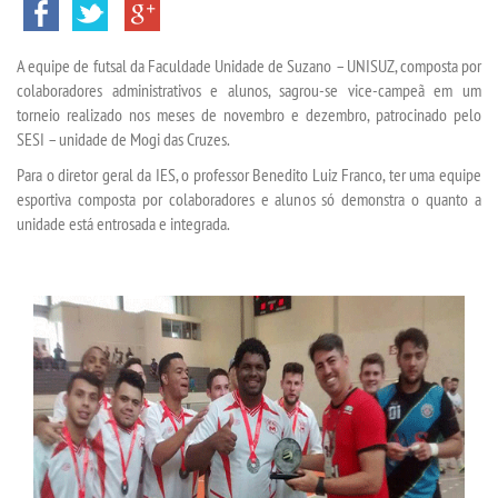
VESTIBULAR
A equipe de futsal da Faculdade Unidade de Suzano – UNISUZ, composta por
INSCREVA-SE
colaboradores administrativos e alunos, sagrou-se vice-campeã em um
torneio realizado nos meses de novembro e dezembro, patrocinado pelo
VALORES
SESI – unidade de Mogi das Cruzes.
Para o diretor geral da IES, o professor Benedito Luiz Franco, ter uma equipe
TRANSFERÃªNCIA
esportiva composta por colaboradores e alunos só demonstra o quanto a
unidade está entrosada e integrada.
SEGUNDA GRADUAÃ§Ã£O
MATRÃ­CULA
EDITAL
REEMBOLSO
PUBLICAÃ§ÃΜES