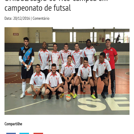
CPA
campeonato de futsal
Data: 20/12/2016 | Comentário
CPSA
COLAP
ATENDIMENTO PSICOPEDAGÃ³GICO
CURSOS
BACHARELADOS
LICENCIATURAS
TECNOLÃ³GICOS
Compartilhe