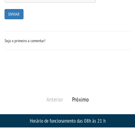
OUVIDORIA
PDI
Seja o primeiro a comentar!
PORTARIAS
PPC
REGIMENTOS
REGULAMENTOS
Anterior
Próximo
SECRETARIA
Horário de funcionamento das 08h às 21 h
SEMANA JURÍDICA