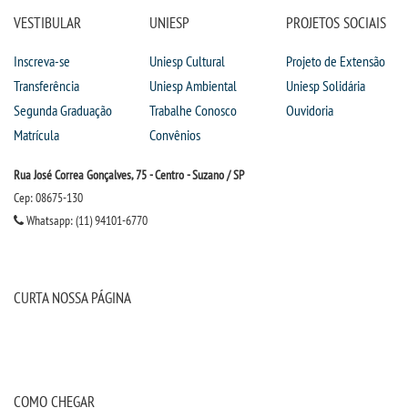
TIID
VESTIBULAR
UNIESP
PROJETOS SOCIAIS
Inscreva-se
Uniesp Cultural
Projeto de Extensão
TIP - PEDAGOGIA
Transferência
Uniesp Ambiental
Uniesp Solidária
Segunda Graduação
Trabalhe Conosco
Ouvidoria
LOGIN
Matrícula
Convênios
WEBMAIL
Rua José Correa Gonçalves, 75 - Centro - Suzano / SP
Cep: 08675-130
PORTAL DE ALUNOS
Whatsapp: (11) 94101-6770
PORTAL DE PROFESSORES/ACADÊMICO
CURTA NOSSA PÁGINA
UNIESP
CONTATO
COMO CHEGAR