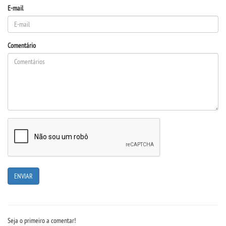
E-mail
DESTAQUES
Comentário
REVISTAS ELETRÃ´NICAS
REVISTA INTERFACES
UNIESP NEWS
BOLETINS
REPOSITÃ³RIO
BIBLIOTECA
Seja o primeiro a comentar!
DISCENTES