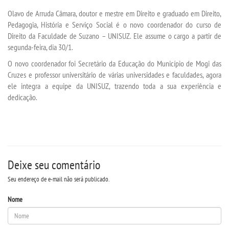
VESTIBULAR
Olavo de Arruda Câmara, doutor e mestre em Direito e graduado em Direito,
Pedagogia, História e Serviço Social é o novo coordenador do curso de
INSCREVA-SE
Direito da Faculdade de Suzano – UNISUZ. Ele assume o cargo a partir de
segunda-feira, dia 30/1.
VALORES
O novo coordenador foi Secretário da Educação do Município de Mogi das
Cruzes e professor universitário de várias universidades e faculdades, agora
ele integra a equipe da UNISUZ, trazendo toda a sua experiência e
TRANSFERÃªNCIA
dedicação.
SEGUNDA GRADUAÃ§Ã£O
MATRÃ­CULA
Deixe seu comentário
EDITAL
Seu endereço de e-mail não será publicado.
REEMBOLSO
Nome
PUBLICAÃ§ÃΜES