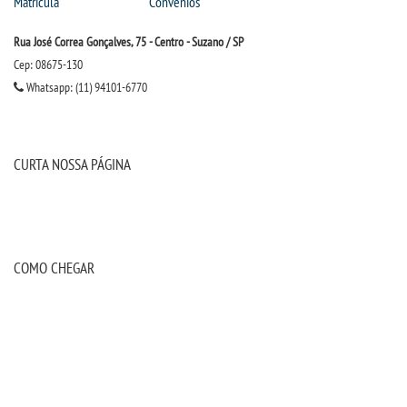
Matrícula
Convênios
OUVIDORIA
Rua José Correa Gonçalves, 75 - Centro - Suzano / SP
Cep: 08675-130
PDI
Whatsapp: (11) 94101-6770
PORTARIAS
CURTA NOSSA PÁGINA
PPC
REGIMENTOS
COMO CHEGAR
REGULAMENTOS
SECRETARIA
SEMANA JURÍDICA