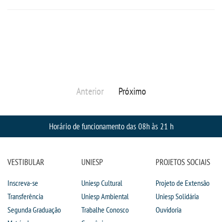
DOCENTES
EAD
EDITAIS
Anterior
Próximo
EXTENSÃO
Horário de funcionamento das 08h às 21 h
FLUXOS
MANUAIS
VESTIBULAR
UNIESP
PROJETOS SOCIAIS
Inscreva-se
Uniesp Cultural
Projeto de Extensão
MATRIZ
Transferência
Uniesp Ambiental
Uniesp Solidária
Segunda Graduação
Trabalhe Conosco
Ouvidoria
NIVELAMENTO