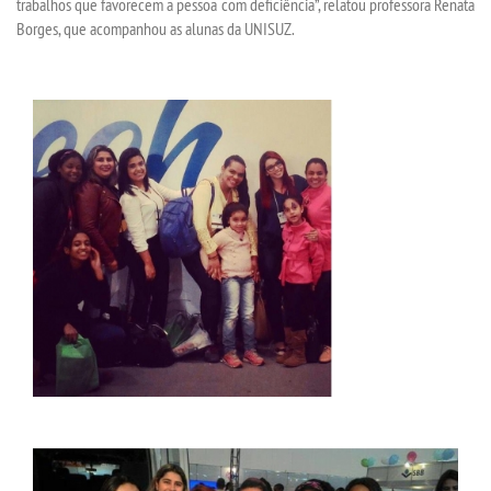
trabalhos que favorecem a pessoa com deficiência”, relatou professora Renata
Borges, que acompanhou as alunas da UNISUZ.
DESTAQUES
REVISTAS ELETRÃ´NICAS
REVISTA INTERFACES
UNIESP NEWS
BOLETINS
REPOSITÃ³RIO
BIBLIOTECA
DISCENTES