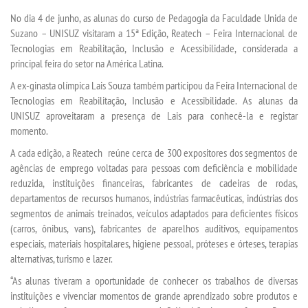
VESTIBULAR
No dia 4 de junho, as alunas do curso de Pedagogia da Faculdade Unida de
Suzano – UNISUZ visitaram a 15ª Edição, Reatech – Feira Internacional de
INSCREVA-SE
Tecnologias em Reabilitação, Inclusão e Acessibilidade, considerada a
principal feira do setor na América Latina.
VALORES
A ex-ginasta olímpica Lais Souza também participou da Feira Internacional de
Tecnologias em Reabilitação, Inclusão e Acessibilidade. As alunas da
UNISUZ aproveitaram a presença de Lais para conhecê-la e registar
TRANSFERÃªNCIA
momento.
A cada edição, a Reatech reúne cerca de 300 expositores dos segmentos de
SEGUNDA GRADUAÃ§Ã£O
agências de emprego voltadas para pessoas com deficiência e mobilidade
reduzida, instituições financeiras, fabricantes de cadeiras de rodas,
MATRÃ­CULA
departamentos de recursos humanos, indústrias farmacêuticas, indústrias dos
segmentos de animais treinados, veículos adaptados para deficientes físicos
(carros, ônibus, vans), fabricantes de aparelhos auditivos, equipamentos
EDITAL
especiais, materiais hospitalares, higiene pessoal, próteses e órteses, terapias
alternativas, turismo e lazer.
REEMBOLSO
“As alunas tiveram a oportunidade de conhecer os trabalhos de diversas
instituições e vivenciar momentos de grande aprendizado sobre produtos e
PUBLICAÃ§ÃΜES