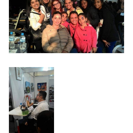
DOCENTES
EAD
EDITAIS
EXTENSÃO
FLUXOS
MANUAIS
MATRIZ
NIVELAMENTO