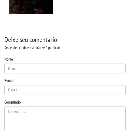
OUVIDORIA
PDI
Deixe seu comentário
PORTARIAS
Seu endereço de e-mail não será publicado.
PPC
Nome
REGIMENTOS
E-mail
REGULAMENTOS
Comentário
SECRETARIA
SEMANA JURÍDICA