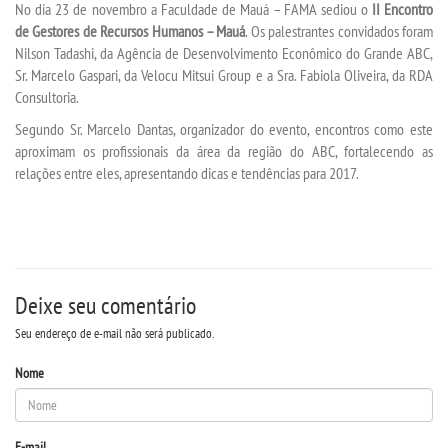
No dia 23 de novembro a Faculdade de Mauá – FAMA sediou o
II Encontro
de Gestores de Recursos Humanos – Mauá
. Os palestrantes convidados foram
Nilson Tadashi, da Agência de Desenvolvimento Econômico do Grande ABC,
INSCREVA-SE
Sr. Marcelo Gaspari, da Velocu Mitsui Group e a Sra. Fabiola Oliveira, da RDA
Consultoria.
TRANSFERÊNCIA
Segundo Sr. Marcelo Dantas, organizador do evento, encontros como este
aproximam os profissionais da área da região do ABC, fortalecendo as
SEGUNDA GRADUAÇÃO
relações entre eles, apresentando dicas e tendências para 2017.
MATRÍCULA
EDITAL
Deixe seu comentário
EDITAL - ADENDO 1
Seu endereço de e-mail não será publicado.
Nome
PUBLICAÇÕES
DESTAQUES
E-mail