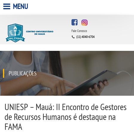
MENU
HOME
Fale Conosco
A FACULDADE
(11) 4040-6704
A UNIESP S.A.
QUEM SOMOS
PUBLICAÇÕES
ESTÁGIOS
INFRAESTRUTURA
UNIESP – Mauá: II Encontro de Gestores
de Recursos Humanos é destaque na
BIBLIOTECA
FAMA