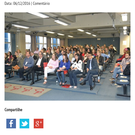
CPA
Data: 06/12/2016 | Comentário
CPSA
PROUNI
ACOMPANHAMENTO EGRESSO
CURSOS
BACHARELADOS
LICENCIATURAS
Compartilhe
TECNOLÓGICOS
VESTIBULAR