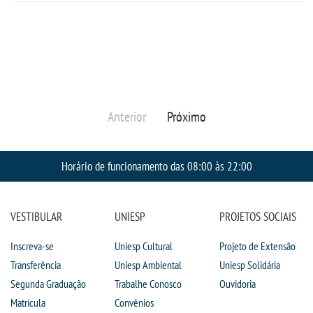
PORTAL DE ALUNOS
PORTAL DE PROFESSORES/ACADÊMICO
UNIESP
Anterior
Próximo
CONTATO
Horário de funcionamento das 08:00 às 22:00
IMPRENSA
VESTIBULAR
UNIESP
PROJETOS SOCIAIS
TRABALHE CONOSCO
Inscreva-se
Uniesp Cultural
Projeto de Extensão
OUVIDORIA
Transferência
Uniesp Ambiental
Uniesp Solidária
Segunda Graduação
Trabalhe Conosco
Ouvidoria
Matrícula
Convênios