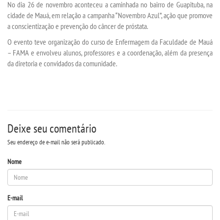
No dia 26 de novembro aconteceu a caminhada no bairro de Guapituba, na
cidade de Mauá, em relação a campanha “Novembro Azul”, ação que promove
a conscientização e prevenção do câncer de próstata.
INSCREVA-SE
O evento teve organização do curso de Enfermagem da Faculdade de Mauá
– FAMA e envolveu alunos, professores e a coordenação, além da presença
TRANSFERÊNCIA
da diretoria e convidados da comunidade.
SEGUNDA GRADUAÇÃO
MATRÍCULA
Deixe seu comentário
EDITAL
Seu endereço de e-mail não será publicado.
EDITAL - ADENDO 1
Nome
PUBLICAÇÕES
E-mail
DESTAQUES