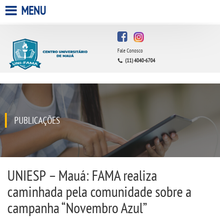
MENU
HOME
Fale Conosco
A FACULDADE
(11) 4040-6704
A UNIESP S.A.
QUEM SOMOS
PUBLICAÇÕES
ESTÁGIOS
INFRAESTRUTURA
UNIESP – Mauá: FAMA realiza
caminhada pela comunidade sobre a
BIBLIOTECA
campanha “Novembro Azul”