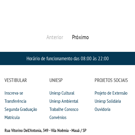
PORTAL DE ALUNOS
PORTAL DE PROFESSORES/ACADÊMICO
Anterior
Próximo
UNIESP
Horário de funcionamento das 08:00 às 22:00
CONTATO
IMPRENSA
VESTIBULAR
UNIESP
PROJETOS SOCIAIS
Inscreva-se
Uniesp Cultural
Projeto de Extensão
TRABALHE CONOSCO
Transferência
Uniesp Ambiental
Uniesp Solidária
Segunda Graduação
Trabalhe Conosco
Ouvidoria
OUVIDORIA
Matrícula
Convênios
Rua Vitorino Dell'Antonia, 349 - Vila Noêmia - Mauá / SP