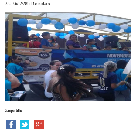
CPA
Data: 06/12/2016 | Comentário
CPSA
PROUNI
ACOMPANHAMENTO EGRESSO
CURSOS
BACHARELADOS
LICENCIATURAS
Compartilhe
TECNOLÓGICOS
VESTIBULAR