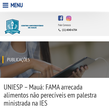
MENU
HOME
Fale Conosco
A FACULDADE
(11) 4040-6704
A UNIESP S.A.
QUEM SOMOS
PUBLICAÇÕES
ESTÁGIOS
INFRAESTRUTURA
UNIESP – Mauá: FAMA arrecada
alimentos não perecíveis em palestra
BIBLIOTECA
ministrada na IES