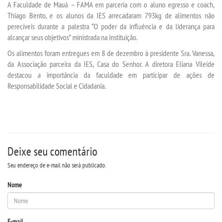
A Faculdade de Mauá – FAMA em parceria com o aluno egresso e coach,
Thiago Bento, e os alunos da IES arrecadaram 793kg de alimentos não
perecíveis durante a palestra “O poder da influência e da liderança para
INSCREVA-SE
alcançar seus objetivos” ministrada na instituição.
Os alimentos foram entregues em 8 de dezembro à presidente Sra. Vanessa,
TRANSFERÊNCIA
da Associação parceira da IES, Casa do Senhor. A diretora Eliana Vileide
destacou a importância da faculdade em participar de ações de
SEGUNDA GRADUAÇÃO
Responsabilidade Social e Cidadania.
MATRÍCULA
EDITAL
Deixe seu comentário
EDITAL - ADENDO 1
Seu endereço de e-mail não será publicado.
Nome
PUBLICAÇÕES
DESTAQUES
E-mail