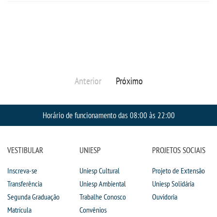
PORTAL DE ALUNOS
PORTAL DE PROFESSORES/ACADÊMICO
UNIESP
Anterior
Próximo
CONTATO
Horário de funcionamento das 08:00 às 22:00
IMPRENSA
VESTIBULAR
UNIESP
PROJETOS SOCIAIS
TRABALHE CONOSCO
Inscreva-se
Uniesp Cultural
Projeto de Extensão
OUVIDORIA
Transferência
Uniesp Ambiental
Uniesp Solidária
Segunda Graduação
Trabalhe Conosco
Ouvidoria
Matrícula
Convênios