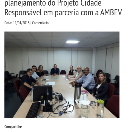
planejamento do Projeto Cidade
CPA
Responsável em parceria com a AMBEV
CPSA
Data: 11/01/2018 | Comentário
PROUNI
ACOMPANHAMENTO EGRESSO
CURSOS
BACHARELADOS
LICENCIATURAS
TECNOLÓGICOS
Compartilhe
VESTIBULAR