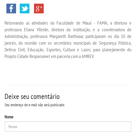
INSCREVA-SE
Retornando as atividades da Faculdade de Mauá - FAMA, a diretora e
professora Eliana Vileide, diretora da instituição, e a coordenadora de
TRANSFERÊNCIA
Administração, professora Margareth Barthasar, participaram no dia 10 de
janeiro, da reunião com os secretários municipais de Segurança Pública,
SEGUNDA GRADUAÇÃO
Defesa Civil, Educação, Esportes, Cultura e Lazer, para planejamento do
Projeto Cidade Responsável em parceria com a AMBEV.
MATRÍCULA
EDITAL
Deixe seu comentário
EDITAL - ADENDO 1
Seu endereço de e-mail não será publicado.
PUBLICAÇÕES
Nome
DESTAQUES