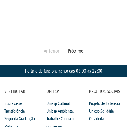
PORTAL DE ALUNOS
PORTAL DE PROFESSORES/ACADÊMICO
UNIESP
Anterior
Próximo
CONTATO
Horário de funcionamento das 08:00 às 22:00
IMPRENSA
TRABALHE CONOSCO
VESTIBULAR
UNIESP
PROJETOS SOCIAIS
Inscreva-se
Uniesp Cultural
Projeto de Extensão
OUVIDORIA
Transferência
Uniesp Ambiental
Uniesp Solidária
Segunda Graduação
Trabalhe Conosco
Ouvidoria
Matrícula
Convênios