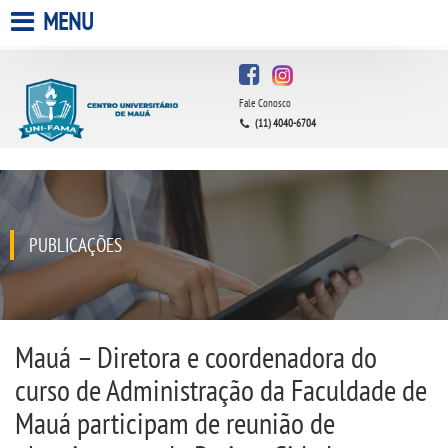
MENU
HOME
Fale Conosco
A FACULDADE
(11) 4040-6704
A UNIESP S.A.
QUEM SOMOS
PUBLICAÇÕES
ESTÁGIOS
INFRAESTRUTURA
Mauá – Diretora e coordenadora do
curso de Administração da Faculdade de
BIBLIOTECA
Mauá participam de reunião de