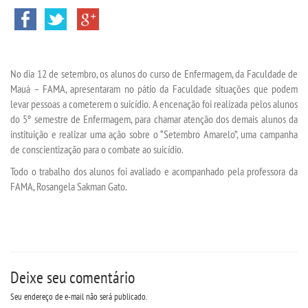
INSCREVA-SE
No dia 12 de setembro, os alunos do curso de Enfermagem, da Faculdade de
TRANSFERÊNCIA
Mauá – FAMA, apresentaram no pátio da Faculdade situações que podem
levar pessoas a cometerem o suicídio. A encenação foi realizada pelos alunos
SEGUNDA GRADUAÇÃO
do 5º semestre de Enfermagem, para chamar atenção dos demais alunos da
instituição e realizar uma ação sobre o “Setembro Amarelo”, uma campanha
MATRÍCULA
de conscientização para o combate ao suicídio.
Todo o trabalho dos alunos foi avaliado e acompanhado pela professora da
FAMA, Rosangela Sakman Gato.
EDITAL
EDITAL - ADENDO 1
PUBLICAÇÕES
Deixe seu comentário
Seu endereço de e-mail não será publicado.
DESTAQUES