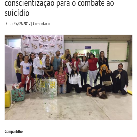
conscientização para o combate ao
CPA
suicídio
CPSA
Data: 25/09/2017 | Comentário
PROUNI
ACOMPANHAMENTO EGRESSO
CURSOS
BACHARELADOS
LICENCIATURAS
TECNOLÓGICOS
Compartilhe
VESTIBULAR