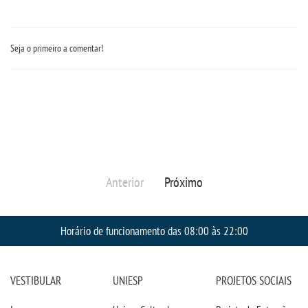
PORTAL DE ALUNOS
Seja o primeiro a comentar!
PORTAL DE PROFESSORES/ACADÊMICO
UNIESP
CONTATO
Anterior
Próximo
IMPRENSA
TRABALHE CONOSCO
Horário de funcionamento das 08:00 às 22:00
OUVIDORIA
VESTIBULAR
UNIESP
PROJETOS SOCIAIS