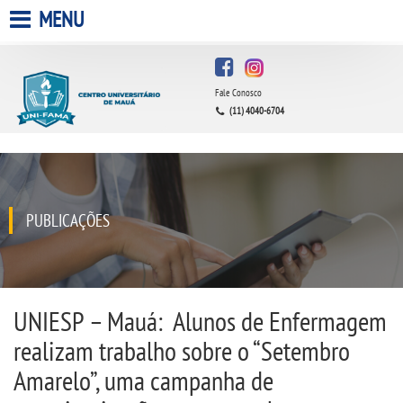
MENU
HOME
Fale Conosco
A FACULDADE
(11) 4040-6704
A UNIESP S.A.
QUEM SOMOS
PUBLICAÇÕES
ESTÁGIOS
INFRAESTRUTURA
UNIESP – Mauá: Alunos de Enfermagem
realizam trabalho sobre o “Setembro
BIBLIOTECA
Amarelo”, uma campanha de