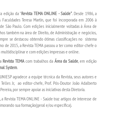
ra edição da "
Revista TEMA ONLINE - Saúde"
. Desde 1986, a
 Faculdades Teresa Martin, que foi incorporada em 2006 à
e São Paulo. Com edições inicialmente voltadas à Área de
alhos também na área de Direito, de Administração e negócios,
 sempre se destacou obtendo ótimas classificações no sistema
 ano de 2015, a Revista TEMA passou a ter como editor-chefe o
 multidisciplinar e com edições impressas e online.
da
Revista TEMA
com trabalhos da
Área da Saúde
, em edição
nal System
.
NIESP agradece a equipe técnica da Revista, seus autores e
 Telles Jr, ao editor-chefe, Prof. Pós-Doutor João Adalberto
ereira, por sempre apoiar as iniciativas desta Diretoria.
a Revista TEMA ONLINE - Saúde traz artigos de interesse de
imorando sua formação(geral e/ou específica).