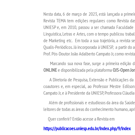
Nesta data, 6 de março de 2023, está lançada a primei
Revista TEMA tem edições regulares como Revista das
UNIESP e, em 2010, passou a ser chamada Faculdade d
Linguística, Letras e Artes, com o tempo publicou trab
de Marketing etc. Em toda a sua trajetória, a revista
Qualis-Periódicos. Já incorporada à UNIESP, a partir do
Prof. Pós-Doutor João Adalberto Campato Jr, como revista
Marcando sua nova fase, surge a primeira edição 
ONLINE
e disponibilizada pela plataforma
OJS-Open Jor
A Diretoria de Pesquisa, Extensão e Publicações da U
coautores e, em especial, ao Professor Mestre Edílson
Campato Jr, e à Presidente da UNIESP, Professora Cláudia P
Além de profissionais e estudiosos da área da Saúde, 
leitores de todas as áreas do conhecimento humano, apr
Quer conferir? Então acesse a Revista em
https://publicacoes.uniesp.edu.br/index.
php/9/index