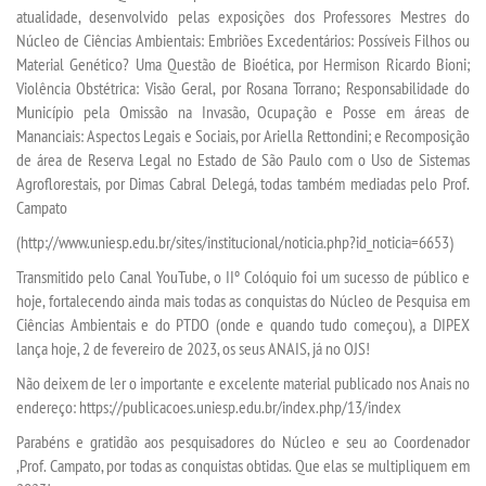
atualidade, desenvolvido pelas exposições dos Professores Mestres do
Núcleo de Ciências Ambientais: Embriões Excedentários: Possíveis Filhos ou
Material Genético? Uma Questão de Bioética, por Hermison Ricardo Bioni;
Violência Obstétrica: Visão Geral, por Rosana Torrano; Responsabilidade do
Município pela Omissão na Invasão, Ocupação e Posse em áreas de
Mananciais: Aspectos Legais e Sociais, por Ariella Rettondini; e Recomposição
de área de Reserva Legal no Estado de São Paulo com o Uso de Sistemas
Agroflorestais, por Dimas Cabral Delegá, todas também mediadas pelo Prof.
Campato
(http://www.uniesp.edu.br/sites/institucional/noticia.php?id_noticia=6653)
Transmitido pelo Canal YouTube, o IIº Colóquio foi um sucesso de público e
hoje, fortalecendo ainda mais todas as conquistas do Núcleo de Pesquisa em
Ciências Ambientais e do PTDO (onde e quando tudo começou), a DIPEX
lança hoje, 2 de fevereiro de 2023, os seus ANAIS, já no OJS!
Não deixem de ler o importante e excelente material publicado nos Anais no
endereço: https://publicacoes.uniesp.edu.br/index.php/13/index
Parabéns e gratidão aos pesquisadores do Núcleo e seu ao Coordenador
,Prof. Campato, por todas as conquistas obtidas. Que elas se multipliquem em