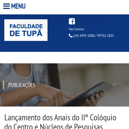
MENU
HOME
Fale Conosco
(14) 3495-1080 / 99702-1835
A FACULDADE
A UNIESP S.A.
QUEM SOMOS
PUBLICAÇÕES
INFRAESTRUTURA
BIBLIOTECA
Lançamento dos Anais do IIº Colóquio
CPA
do Centro e Núcleos de Pesquisas