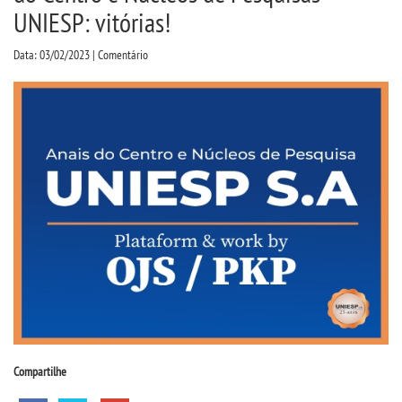
CPSA
UNIESP: vitórias!
Data: 03/02/2023 | Comentário
PROUNI
CURSOS
BACHARELADOS
LICENCIATURAS
TECNOLÓGICOS
VESTIBULAR
INSCREVA-SE
Compartilhe