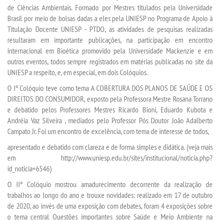
LOGIN
de Ciências Ambientais. Formado por Mestres titulados pela Universidade
Brasil por meio de bolsas dadas a eles pela UNIESP no Programa de Apoio à
WEBMAIL
Titulação Docente UNIESP - PTDO, as atividades de pesquisas realizadas
resultaram em importante publicações, na participação em encontro
internacional em Bioética promovido pela Universidade Mackenzie e em
PORTAL DE ALUNOS
outros eventos, todos sempre registrados em matérias publicadas no site da
UNIESP a respeito, e, em especial, em dois Colóquios.
PORTAL DE PROFESSORES/ACADÊMICO
O Iº Colóquio teve como tema A COBERTURA DOS PLANOS DE SAÚDE E OS
DIREITOS DO CONSUMIDOR, exposto pela Professora Mestre Rosana Torrano
e debatido pelos Professores Mestres Ricardo Bioni, Eduardo Kubota e
UNIESP
Andréia Vaz Silveira , mediados pelo Professor Pós Doutor João Adalberto
Campato Jr. Foi um encontro de excelência, com tema de interesse de todos,
CONTATO
apresentado e debatido com clareza e de forma simples e didática. (veja mais
em http://www.uniesp.edu.br/sites/institucional/noticia.php?
IMPRENSA
id_noticia=6546)
O IIº Colóquio mostrou amadurecimento decorrente da realização de
TRABALHE CONOSCO
trabalhos ao longo do ano e trouxe novidades: realizado em 17 de outubro
de 2020, ao invés de uma exposição com debates, foram 4 exposições sobre
o tema central Questões importantes sobre Saúde e Meio Ambiente na
OUVIDORIA