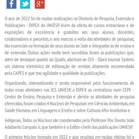
TRANSFERÊNCIA
O ano de 2022 foi de muitas realizações na Diretoria de Pesquisa, Extensão e
SEGUNDA GRADUAÇÃO
Publicações - DIPEX da UNIESP. Além da oferta de cursos extraclasse e de
exposições de excelência e gratuitos aos seus alunos, docentes,
MATRÍCULA
colaboradores e parceiros, o ano marcou a volta das atividades de pesquisas,
tão essenciais na formação de seus alunos ao lado e integradas às de ensino e
de extensão. Outras ações muito bem sucedidas foram as publicações que,
EDITAL
além de destaque quanto ao Qualis, aderiram ao OJS - Open Journal System,
um sistema eletrônico de editoração de revistas altamente recomendado
PUBLICAÇÕES
pela CAPES e que traz agilidade e qualidade às publicações.
Organizando, sistematizando e sendo responsável pelo funcionamento de
DESTAQUES
todas essas atividades nas IES UNIESP, a DIPEX as centralizou num CEPE -
Centro de Ensino, Pesquisa e Extensão e ,dentre as atividades de pesquisa
oferecidas, foram criados 4 Núcleos de Pesquisas: em Ciências Ambientais, em
UNIESP NEWS
Saúde Humana, em Linguagens e Ensino e sobre Culturas Afro-brasileiras e
indígenas. Todos os Núcleos são coordenados pelo Professor Pós Doutor João
BLOG CONEXÃO UNIESP
Adalberto Campato Jr, que também é o Editor-chefe das publicações UNIESP.
O primeiro Núcleo formado em 2022 e que resultou em muitas vitórias foi o