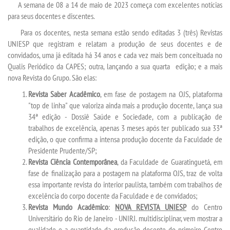
A semana de 08 a 14 de maio de 2023 começa com excelentes notícias
para seus docentes e discentes.
SEGUNDA GRADUAÇÃO
Para os docentes, nesta semana estão sendo editadas 3 (três) Revistas
UNIESP que registram e relatam a produção de seus docentes e de
convidados, uma já editada há 34 anos e cada vez mais bem conceituada no
MATRÍCULA
Qualis Periódico da CAPES; outra, lançando a sua quarta edição; e a mais
nova Revista do Grupo. São elas:
EDITAL
Revista Saber Acadêmico
, em fase de postagem na OJS, plataforma
"top de linha" que valoriza ainda mais a produção docente, lança sua
PUBLICAÇÕES
34ª edição - Dossiê Saúde e Sociedade, com a publicação de
trabalhos de excelência, apenas 3 meses após ter publicado sua 33ª
edição, o que confirma a intensa produção docente da Faculdade de
DESTAQUES
Presidente Prudente/SP;
Revista Ciência Contemporânea
, da Faculdade de Guaratinguetá, em
UNIESP NEWS
fase de finalização para a postagem na plataforma OJS, traz de volta
essa importante revista do interior paulista, também com trabalhos de
excelência do corpo docente da Faculdade e de convidados;
LOGIN
Revista Mundo Acadêmico
:
NOVA REVISTA UNIESP
do Centro
Universitário do Rio de Janeiro - UNIRJ. multidisciplinar, vem mostrar a
WEBMAIL
qualidade e a quantidade da produção docente do primeiro Centro