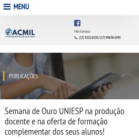
MENU
HOME
Fale Conosco
(17) 3222-0150 / (17) 99638-4395
A FACULDADE
A UNIESP S.A.
QUEM SOMOS
PUBLICAÇÕES
INFRAESTRUTURA
BIBLIOTECA
Semana de Ouro UNIESP na produção
docente e na oferta de formação
CPA
complementar dos seus alunos!