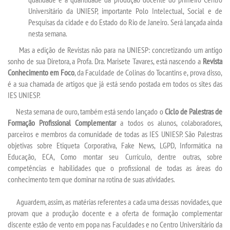
Universitário da UNIESP, importante Polo Intelectual, Social e de
Pesquisas da cidade e do Estado do Rio de Janeiro. Será lançada ainda
PORTAL DE ALUNOS
nesta semana.
Mas a edição de Revistas não para na UNIESP: concretizando um antigo
PORTAL DE PROFESSORES/ACADÊMICO
sonho de sua Diretora, a Profa. Dra. Marisete Tavares, está nascendo a
Revista
Conhecimento em Foco
, da Faculdade de Colinas do Tocantins e, prova disso,
UNIESP
é a sua chamada de artigos que já está sendo postada em todos os sites das
IES UNIESP.
CONTATO
Nesta semana de ouro, também está sendo lançado o
Ciclo de Palestras de
Formação Profissional Complementar
a todos os alunos, colaboradores,
parceiros e membros da comunidade de todas as IES UNIESP. São Palestras
IMPRENSA
objetivas sobre Etiqueta Corporativa, Fake News, LGPD, Informática na
Educação, ECA, Como montar seu Currículo, dentre outras, sobre
TRABALHE CONOSCO
competências e habilidades que o profissional de todas as áreas do
conhecimento tem que dominar na rotina de suas atividades.
OUVIDORIA
Aguardem, assim, as matérias referentes a cada uma dessas novidades, que
provam que a produção docente e a oferta de formação complementar
discente estão de vento em popa nas Faculdades e no Centro Universitário da