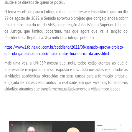
saúde e os direitos de quem os possui.
IMPRENSA
O tema
escolhido para o Colóquio
é de tal interesse e importância que, no dia
29 de agosto de 2022, o Senado aprovou o projeto que obriga planos a cobrir
TRABALHE CONOSCO
tratamentos fora do rol da ANS, como r
eação à decisão do Superior Tribunal
de Justiça
,
que limitou cobertura
, mas que agora que vai à sanção
do
OUVIDORIA
Presidente da República
. Veja notícia na íntegra pelo link
https://www1.folha.uol.com.br/cotidiano/2022/08/senado-aprova-projeto-
que-obriga-planos-a-cobrir-tratamentos-fora-do-rol-da-ans.shtml
Mais uma vez
,
a UNIESP mostra que, nela, todos estão atentos
ao que é
interessante e importante a ser exposto e discutido
nas aulas e em todas as
atividades acadêmicas oferecidas em seus cursos para a formação crítica e
engajada de nossos educandos à realidade em que vivemos, tornando-os
cidadãos atuantes que transforme
m
qualitativamente a vida em sociedade.