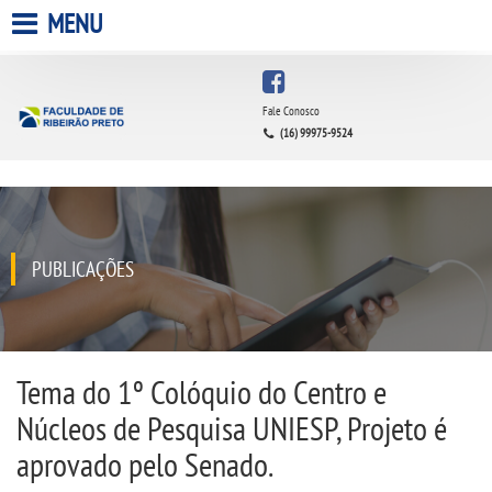
MENU
HOME
Fale Conosco
(16) 99975-9524
A FACULDADE
A UNIESP S.A.
QUEM SOMOS
PUBLICAÇÕES
ESTÁGIOS
INFRAESTRUTURA
Tema do 1º Colóquio do Centro e
Núcleos de Pesquisa UNIESP, Projeto é
BIBLIOTECA
aprovado pelo Senado.