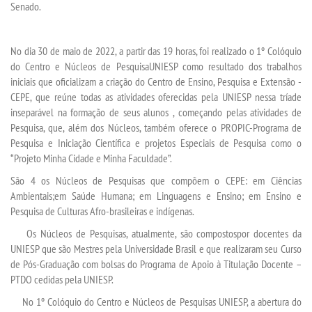
Senado.
MENSALIDADES
No dia 30 de maio de 2022,
a partir das 1
9 horas, foi realizado o
1º Col
ó
quio
VESTIBULAR
do
Centro e Núcleos de Pesquisa
UNIESP
como resultado dos trabalhos
iniciais que oficializam a criação do
Centro de Ensino, Pesquisa e Extensão
-
INSCREVA-SE
CEPE
, que reúne todas as atividades oferecidas pela UNIESP nessa tríade
inseparável na formação de seus alunos , começando pelas atividades de
Pesquisa, que, além dos Núcleos, também oferece o PROPIC-Programa de
TRANSFERÊNCIA
Pesquisa e Iniciação Científica e projetos Especiais de Pesquisa como o
“Projeto
Minha Ci
d
ade e Minha Faculdade
”
.
SEGUNDA GRADUAÇÃO
São 4 os
Núcleos
de Pesquisas
que compõem o CEPE:
em Ciências
Ambientais;em Saúde Humana; em Linguagens e Ensino
; em
Ensino e
MATRÍCULA
Pesquisa de Culturas Afro-brasileiras e indígenas.
Os Núcleos de Pesquisas
,
atualmente
,
são c
omposto
s
por docentes da
EDITAL
UNIESP que são Mestres pela Universidade Brasil
e
que
realiza
ram
seu Curso
de Pós-Graduação com bolsas do
P
rograma de Apoio à Titulação Docente –
PTDO cedidas pela UNIESP.
PUBLICAÇÕES
No 1º Colóquio do Centro e Núcleos de Pesquisas UNIESP, a abertura do