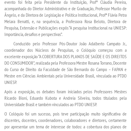
evento foi feita pela
Presidente da Instituição, Prof
ª
Cláudia Pereira,
DESTAQUES
acompanhada do Diretor Administrativo e de Graduação, Professor Murilo de
Ângelo, e da Diretora de Legislação e Política Institucional, Prof
ª
Flávia Petra
UNIESP NEWS
Melara Benatti, e, na sequência, a
Professora
Rosa Beloto, Diretora de
Pesquisa, Extensão e Publicações
expôs
“A pesquisa Institucional na UNIESP:
Importância, desafios e perspectivas”.
LOGIN
Conduzido pelo Professor Pós-Doutor João Adalberto Campato Jr.,
coordenador dos Núcleos de Pesquisas,
o Colóquio começou com a
WEBMAIL
excelente exposição
“
A COBERTURA DOS PLANOS DE SAÚDE E OS DIREITOS
DO CONSUMIDOR
”
,
realizada pela P
rofessora Mestre Rosana Torrano
,
Docente
PORTAL DE ALUNOS
do Curso de Direito da F
aculdade de São Bernardo do Campo – FAPAN
e
Mestre em Ciências Ambientais pela Universidade Brasil
, vinculada ao PTDO
UNIESP.
PORTAL DE PROFESSORES/ACADÊMICO
Após a exposição, os debates foram iniciados pelos Professores Mestres
Ricardo Bioni, Eduardo Kubota
e
Andreia Silveira
, todos titulados pela
UNIESP
U
n
iversidade Brasil
e
também
vinculados ao PTDO UNIESP.
O Colóquio foi um sucesso, pois teve participação muito significativa de
CONTATO
discentes, docentes, coordenad
ores, colaboradores e diretores
, certamente
por apresentar um tema de interesse de todos: a cobertura dos planos de