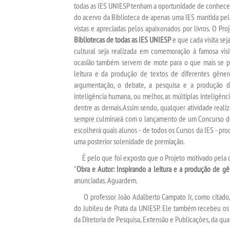
todas as IES UNIESP tenham a oportunidade de conhecer e
do acervo da Biblioteca de apenas uma IES mantida pel
vistas e apreciadas pelos apaixonados por livros. O Pr
Bibliotecas de todas as IES UNIESP
e que cada visita sej
cultural seja realizada em comemoração à famosa visit
ocasião também servem de mote para o que mais se pre
leitura e da produção de textos de diferentes gêneros
argumentação, o debate, a pesquisa e a produção 
inteligência humana, ou melhor, as múltiplas inteligênci
dentre as demais.Assim sendo, qualquer atividade realiz
sempre culminará com o lançamento de um Concurso de 
escolherá quais alunos - de todos os Cursos da IES - pr
uma posterior solenidade de premiação.
É pelo que foi exposto que o Projeto motivado pela do
"
Obra e Autor: Inspirando a leitura e a produção de gên
anunciadas. Aguardem.
O professor João Adalberto Campato Jr, como citado,
do Jubileu de Prata da UNIESP. Ele também recebeu os 
da Diretoria de Pesquisa, Extensão e Publicações, da qual