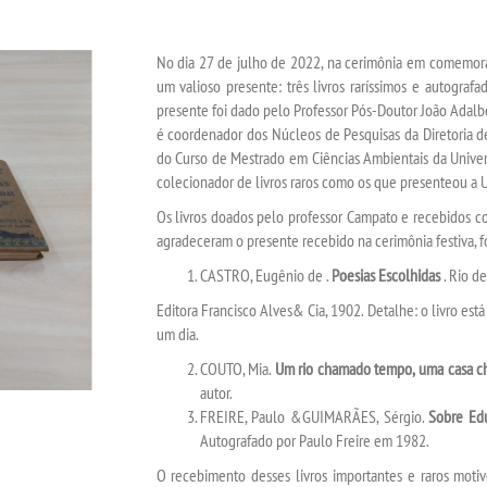
No dia 27 de julho de 2022, na cerimônia em comemoraç
um valioso presente: três livros raríssimos e autogra
presente foi dado pelo Professor Pós-Doutor João Adalb
é coordenador dos Núcleos de Pesquisas da Diretoria d
do Curso de Mestrado em Ciências Ambientais da Univers
colecionador de livros raros como os que presenteou a 
Os livros doados pelo professor Campato e recebidos c
agradeceram o presente recebido na cerimônia festiva, f
CASTRO, Eugênio de .
Poesias Escolhidas
. Rio de
Editora Francisco Alves& Cia, 1902. Detalhe: o livro est
um dia.
COUTO, Mia.
Um rio chamado tempo, uma casa c
autor.
FREIRE, Paulo &GUIMARÃES, Sérgio.
Sobre Ed
Autografado por Paulo Freire em 1982.
O recebimento desses livros importantes e raros moti