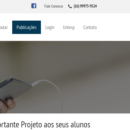
Fale Conosco
(16) 99975-9524
bular
Publicações
Login
Uniesp
Contato
rtante Projeto aos seus alunos