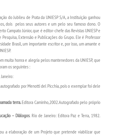
ão do Jubileu de Prata da UNIESP S/A, a Instituição ganhou
fados, dois pelos seus autores e um pelo seu famoso dono. O
erto Campato Júnior, que é editor-chefe das Revistas UNIESP e
e Pesquisa, Extensão e Publicações do Grupo. Ele é Professor
idade Brasil, um importante escritor e, por isso, um amante e
UNIESP.
om muita honra e alegria pelos mantenedores da UNIESP, que
oram os seguintes :
 Janeiro:
á autografado por Menotti del Picchia, pois o exemplar foi dele
hamada terra.
Editora Caminho,2002.Autografado pelo próprio
ucação – Diálogos
. Rio de Janeiro: Editora Paz e Terra, 1982.
vou a elaboração de um Projeto que pretende viabilizar que