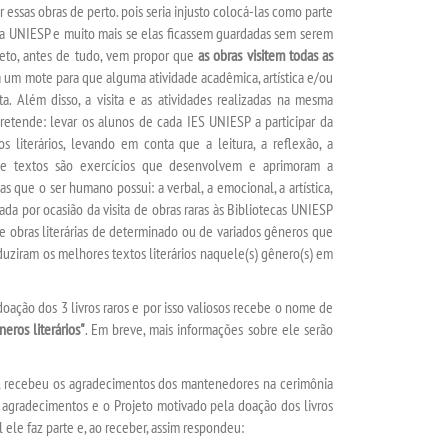
ssas obras de perto. pois seria injusto colocá-las como parte
a UNIESP e muito mais se elas ficassem guardadas sem serem
ojeto, antes de tudo, vem propor que
as obras visitem todas as
a um mote para que alguma atividade acadêmica, artística e/ou
a. Além disso, a visita e as atividades realizadas na mesma
tende: levar os alunos de cada IES UNIESP a participar da
 literários, levando em conta que a leitura, a reflexão, a
de textos são exercícios que desenvolvem e aprimoram a
as que o ser humano possui: a verbal, a emocional, a artística,
ada por ocasião da visita de obras raras às Bibliotecas UNIESP
obras literárias de determinado ou de variados gêneros que
oduziram os melhores textos literários naquele(s) gênero(s) em
ação dos 3 livros raros e por isso valiosos recebe o nome de
eros literários"
. Em breve, mais informações sobre ele serão
 recebeu os agradecimentos dos mantenedores na cerimônia
agradecimentos e o Projeto motivado pela doação dos livros
 ele faz parte e, ao receber, assim respondeu: