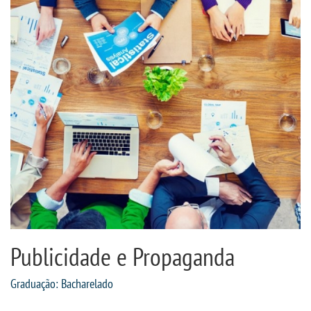
CPA
CPSA
PROUNI
MANUAIS, PORTARIAS E
MENSALIDADES
CURSOS
BACHARELADOS
Publicidade e Propaganda
LICENCIATURAS
Graduação: Bacharelado
TECNOLÓGICOS