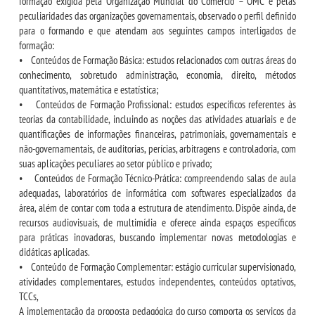
formação exigida pela Organização Mundial do Comércio – OMC e pelas
IMPRENSA
peculiaridades das organizações governamentais, observado o perfil definido
para o formando e que atendam aos seguintes campos interligados de
formação:
TRABALHE CONOSCO
• Conteúdos de Formação Básica: estudos relacionados com outras áreas do
conhecimento, sobretudo administração, economia, direito, métodos
OUVIDORIA
quantitativos, matemática e estatística;
• Conteúdos de Formação Profissional: estudos específicos referentes às
teorias da contabilidade, incluindo as noções das atividades atuariais e de
quantificações de informações financeiras, patrimoniais, governamentais e
não-governamentais, de auditorias, perícias, arbitragens e controladoria, com
suas aplicações peculiares ao setor público e privado;
• Conteúdos de Formação Técnico-Prática: compreendendo salas de aula
adequadas, laboratórios de informática com softwares especializados da
área, além de contar com toda a estrutura de atendimento. Dispõe ainda, de
recursos audiovisuais, de multimídia e oferece ainda espaços específicos
para práticas inovadoras, buscando implementar novas metodologias e
didáticas aplicadas.
• Conteúdo de Formação Complementar: estágio curricular supervisionado,
atividades complementares, estudos independentes, conteúdos optativos,
TCCs,
A implementação da proposta pedagógica do curso comporta os serviços da