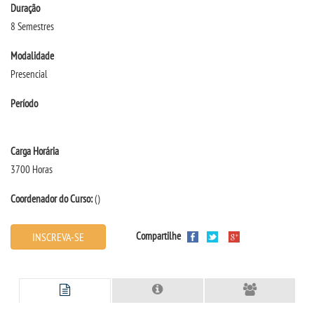
Duração
MENSALIDADES
8 Semestres
VESTIBULAR
Modalidade
Presencial
INSCREVA-SE
Período
TRANSFERÊNCIA
Carga Horária
SEGUNDA GRADUAÇÃO
3700 Horas
Coordenador do Curso:
()
MATRÍCULA
Compartilhe
INSCREVA-SE
EDITAL
PUBLICAÇÕES