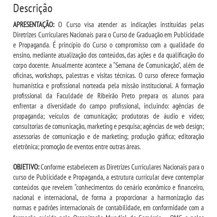
Descrição
DESTAQUES
APRESENTAÇÃO:
O Curso visa atender as indicações instituídas pelas
UNIESP NEWS
Diretrizes Curriculares Nacionais para o Curso de Graduação em Publicidade
e Propaganda. É princípio do Curso o compromisso com a qualidade do
ensino, mediante atualização dos conteúdos, das ações e da qualificação do
LOGIN
corpo docente. Anualmente acontece a “Semana de Comunicação”, além de
oficinas, workshops, palestras e visitas técnicas. O curso oferece formação
humanística e profissional norteada pela missão institucional. A formação
WEBMAIL
profissional da Faculdade de Ribeirão Preto prepara os alunos para
enfrentar a diversidade do campo profissional, incluindo: agências de
PORTAL DE ALUNOS
propaganda; veículos de comunicação; produtoras de áudio e vídeo;
consultorias de comunicação, marketing e pesquisa; agências de web design;
assessorias de comunicação e de marketing; produção gráfica; editoração
PORTAL DE PROFESSORES/ACADÊMICO
eletrônica; promoção de eventos entre outras áreas.
OBJETIVO:
Conforme estabelecem as Diretrizes Curriculares Nacionais para o
UNIESP
curso de Publicidade e Propaganda, a estrutura curricular deve contemplar
conteúdos que revelem “conhecimentos do cenário econômico e financeiro,
CONTATO
nacional e internacional, de forma a proporcionar a harmonização das
normas e padrões internacionais de contabilidade, em conformidade com a