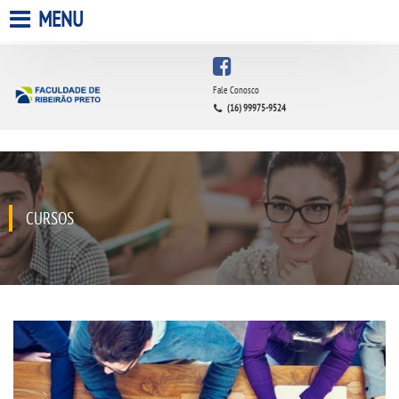
MENU
HOME
Fale Conosco
(16) 99975-9524
A FACULDADE
A UNIESP S.A.
QUEM SOMOS
CURSOS
ESTÁGIOS
INFRAESTRUTURA
BIBLIOTECA