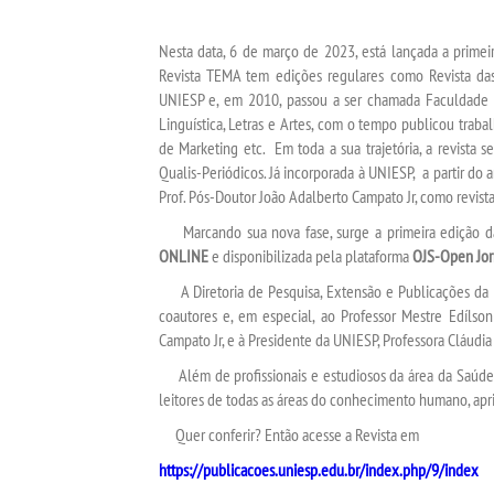
Nesta data, 6 de março de 2023, está lançada a primei
Revista TEMA tem edições regulares como Revista das
UNIESP e, em 2010, passou a ser chamada Faculdade d
Linguística, Letras e Artes, com o tempo publicou trab
de Marketing etc. Em toda a sua trajetória, a revista
Qualis-Periódicos. Já incorporada à UNIESP, a partir do
Prof. Pós-Doutor João Adalberto Campato Jr, como revista
Marcando sua nova fase, surge a primeira edição 
ONLINE
e disponibilizada pela plataforma
OJS-Open Jor
A Diretoria de Pesquisa, Extensão e Publicações da U
coautores e, em especial, ao Professor Mestre Edílson
Campato Jr, e à Presidente da UNIESP, Professora Cláudia P
Além de profissionais e estudiosos da área da Saúde, 
leitores de todas as áreas do conhecimento humano, apr
Quer conferir? Então acesse a Revista em
https://publicacoes.uniesp.edu.br/index.
php/9/index