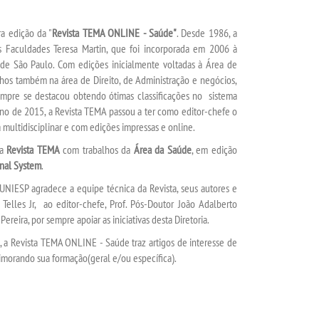
ra edição da "
Revista TEMA ONLINE - Saúde"
. Desde 1986, a
 Faculdades Teresa Martin, que foi incorporada em 2006 à
e São Paulo. Com edições inicialmente voltadas à Área de
alhos também na área de Direito, de Administração e negócios,
 sempre se destacou obtendo ótimas classificações no sistema
 ano de 2015, a Revista TEMA passou a ter como editor-chefe o
 multidisciplinar e com edições impressas e online.
da
Revista TEMA
com trabalhos da
Área da Saúde
, em edição
nal System
.
NIESP agradece a equipe técnica da Revista, seus autores e
 Telles Jr, ao editor-chefe, Prof. Pós-Doutor João Adalberto
ereira, por sempre apoiar as iniciativas desta Diretoria.
a Revista TEMA ONLINE - Saúde traz artigos de interesse de
imorando sua formação(geral e/ou específica).