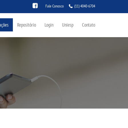
Fale Conosco
(11) 4040-6704
ações
Repositório
Login
Uniesp
Contato