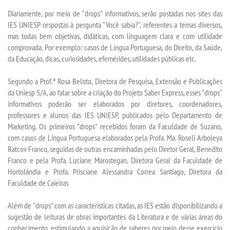
INSCREVA-SE
Diariamente, por meio de "drops" informativos, serão postadas nos sites das
IES UNIESP respostas à pergunta "Você sabia?", referentes a temas diversos,
TRANSFERÊNCIA
mas todas bem objetivas, didáticas, com linguagem clara e com utilidade
comprovada. Por exemplo: casos de Língua Portuguesa, do Direito, da Saúde,
da Educação, dicas, curiosidades, efemérides, utilidades públicas etc.
SEGUNDA GRADUAÇÃO
Segundo a Prof.ª Rosa Beloto, Diretora de Pesquisa, Extensão e Publicações
MATRÍCULA
da Uniesp S/A, ao falar sobre a criação do Projeto Saber Express, esses "drops"
informativos poderão ser elaborados por diretores, coordenadores,
professores e alunos das IES UNIESP, publicados pelo Departamento de
EDITAL
Marketing. Os primeiros "drops" recebidos foram da Faculdade de Suzano,
com casos de Língua Portuguesa elaborados pela Profa. Ma. Roseli Arboleya
PUBLICAÇÕES
Ratcov Franco, seguidas de outras encaminhadas pelo Diretor Geral, Benedito
Franco e pela Profa. Luciane Marostegan, Diretora Geral da Faculdade de
Hortolândia e Profa. Prisciane Alessandra Correa Santiago, Diretora da
DESTAQUES
Faculdade de Caieiras
UNIESP NEWS
Além de "drops" com as características citadas, as IES estão disponibilizando a
sugestão de leituras de obras importantes da Literatura e de várias áreas do
conhecimento, estimulando a aquisição de saberes por meio desse exercício