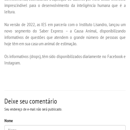
REPOSITÓRIO
imprescindível para o desenvolvimento da inteligência humana que é a
leitura.
MANUAIS
Na versão de 2022, as IES em parceria com o Instituto Lisandro, lançou um
novo segmento do Saber Express – a Causa Animal, disponibilizando
REGIMENTOS
informativos de questões que atendem o grande número de pessoas que
hoje têm em sua casa um animal de estimação.
DISCENTES
Os informativos (drops), têm sido disponibilizados diariamente no Facebook e
Instagram.
LOGIN
WEBMAIL
PORTAL DE ALUNOS
Deixe seu comentário
Seu endereço de e-mail não será publicado.
PORTAL DE PROFESSORES/ACADÊMICO
Nome
UNIESP