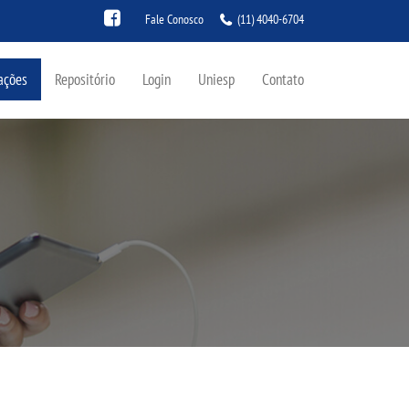
Fale Conosco
(11) 4040-6704
ações
Repositório
Login
Uniesp
Contato