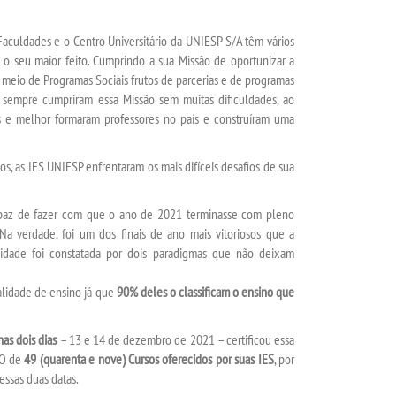
Faculdades e o Centro Universitário da UNIESP S/A têm vários
1 o seu maior feito. Cumprindo a sua Missão de oportunizar a
 meio de Programas Sociais frutos de parcerias e de programas
P sempre cumpriram essa Missão sem muitas dificuldades, ao
is e melhor formaram professores no país e construíram uma
 as IES UNIESP enfrentaram os mais difíceis desafios de sua
az de fazer com que o ano de 2021 terminasse com pleno
Na verdade, foi um dos finais de ano mais vitoriosos que a
lidade foi constatada por dois paradigmas que não deixam
ualidade de ensino já que
90% deles o classificam o ensino que
as dois dias
– 13 e 14 de dezembro de 2021 – certificou essa
TO de
49 (quarenta e nove) Cursos
oferecidos por suas IES
, por
essas duas datas.