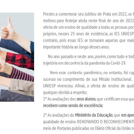
Prestes a comemorar seu Jubileu de Prata em 2022, as 
motivos para festejar ainda neste final de ano de 202
oferta de um ensino de qualidade a todas as pessoas por
próprios, nesses 25 anos de existência, as IES UNIES
contrário, pois essas IES se tornaram aquelas que ma
importante história ao longo desses anos.
No ano passado e neste ano, porém, como tudo e todos,
trajetória em decorrência da pandemia da Covid-19.
Nem esse contexto pandêmico, no entanto, foi cap
sucesso no cumprimento de sua Missão Institucional. 
UNIESP vivenciou. Afinal, a oferta de ensino de qua
qualquer dúvida a respeito:
1º As avaliações dos
seus alunos
, que certificam essa q
recebem como sendo de excelência
;
2° As avaliações do
Ministério da Educação
, que
em apen
qualidade de ensino RENOVANDO O RECONHECIMEN
meio de Portarias publicadas no Diário Oficial da União n