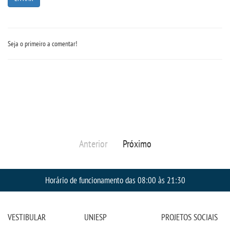
CONTATO
Seja o primeiro a comentar!
IMPRENSA
TRABALHE CONOSCO
OUVIDORIA
Anterior
Próximo
Horário de funcionamento das 08:00 às 21:30
VESTIBULAR
UNIESP
PROJETOS SOCIAIS