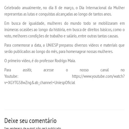
INSCREVA-SE
Celebrado anualmente, no dia 8 de março, o Dia Internacional da Mulher
representas as lutas e conquistas alcançadas ao longo de tantos anos.
TRANSFERÊNCIA
Em busca de igualdade, mulheres do mundo todo se mobilizaram em
inúmeras ocasiões ao longo da história, em busca de direitos básicos, como o
SEGUNDA GRADUAÇÃO
voto, melhores condições de trabalho e salário, entre outras tantas causas.
Para comemorar a data, a UNIESP preparou diversos vídeos e materiais que
MATRÍCULA
serão publicados ao longo do mês, para homenagear nossas mulheres.
O primeiro vídeo, é do professor Rodrigo Maia.
EDITAL
Para assitir, acesse o nosso canal no
Youtube: https://www.youtube.com/watch?
PUBLICAÇÕES
v=XGYTGS8wZng&ab_channel=UniespOficial
DESTAQUES
UNIESP NEWS
Deixe seu comentário
Seu endereço de e-mail não será publicado.