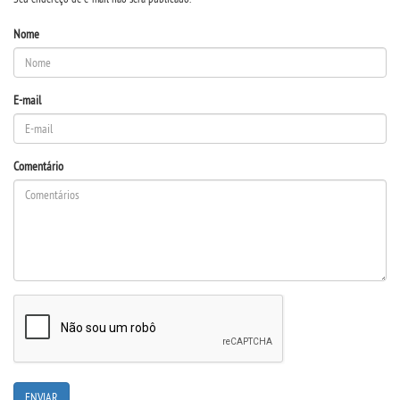
REPOSITÓRIO
Nome
MANUAIS
REGIMENTOS
E-mail
DISCENTES
Comentário
LOGIN
WEBMAIL
PORTAL DE ALUNOS
PORTAL DE PROFESSORES/ACADÊMICO
UNIESP