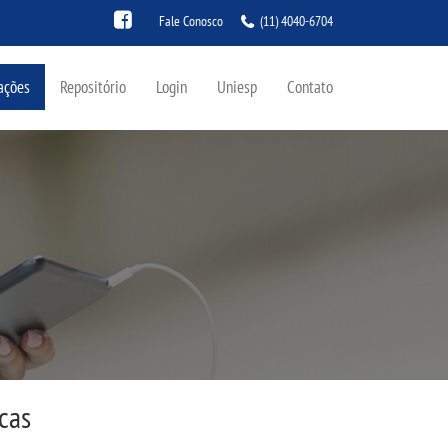
Fale Conosco
(11) 4040-6704
ações
Repositório
Login
Uniesp
Contato
cas