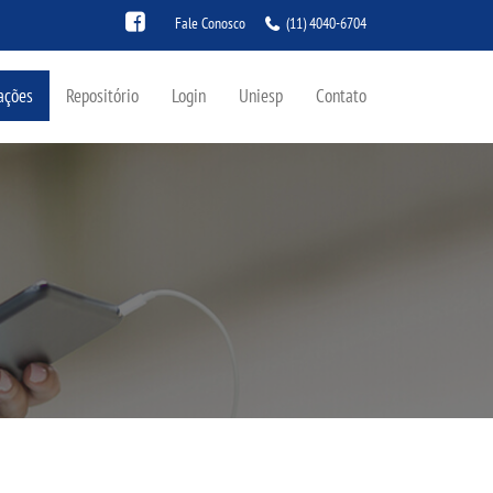
Fale Conosco
(11) 4040-6704
ações
Repositório
Login
Uniesp
Contato