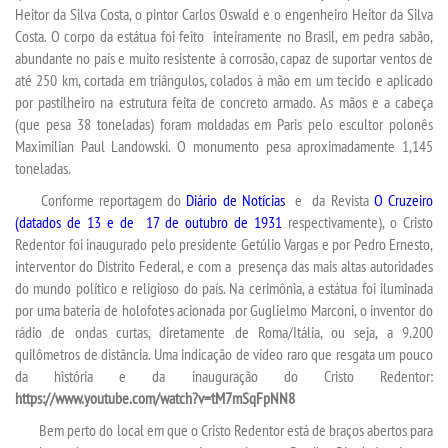
Heitor da Silva Costa, o pintor Carlos Oswald e o engenheiro Heitor da Silva
Costa. O corpo da estátua foi feito inteiramente no Brasil, em pedra sabão,
abundante no país e muito resistente à corrosão, capaz de suportar ventos de
até 250 km, cortada em triângulos, colados à mão em um tecido e aplicado
por pastilheiro na estrutura feita de concreto armado. As mãos e a cabeça
(que pesa 38 toneladas) foram moldadas em Paris pelo escultor polonês
Maximilian Paul Landowski. O monumento pesa aproximadamente 1,145
toneladas.
Conforme reportagem do
Diário de Notícias
e da
Revista
O Cruzeiro
(datados de 13 e
de 17 de outubro de 1931
respectivamente), o Cristo
Redentor foi inaugurado pelo presidente Getúlio Vargas e por Pedro Ernesto,
interventor do Distrito Federal, e com a presença das mais altas autoridades
do mundo político e religioso do país. Na cerimônia, a estátua foi iluminada
por uma bateria de holofotes acionada por Guglielmo Marconi, o inventor do
rádio de ondas curtas, diretamente de Roma/Itália, ou seja, a 9.200
quilômetros de distância. Uma indicação de vídeo raro que resgata um pouco
da história e da inauguração do Cristo Redentor:
https://www.youtube.com/watch?v=tM7mSqFpNN8
Bem perto do local em que o Cristo Redentor está de braços abertos para