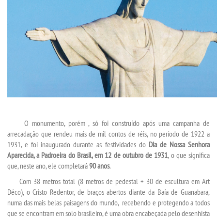
LOGIN
WEBMAIL
PORTAL DE ALUNOS
PORTAL DE PROFESSORES/ACADÊMICO
UNIESP
O monumento, porém , só foi construído após uma campanha de
arrecadação que rendeu mais de mil contos de réis, no período de 1922 a
CONTATO
1931, e foi inaugurado durante as festividades do
Dia de Nossa Senhora
Aparecida, a Padroeira do Brasil, em 12 de outubro de 1931
, o que significa
IMPRENSA
que, neste ano, ele completará
90 anos
.
Com 38 metros total (8 metros de pedestal + 30 de escultura em Art
TRABALHE CONOSCO
Déco), o Cristo Redentor, de braços abertos diante da Baía de Guanabara,
numa das mais belas paisagens do mundo, recebendo e protegendo a todos
que se encontram em solo brasileiro, é uma obra encabeçada pelo desenhista
OUVIDORIA