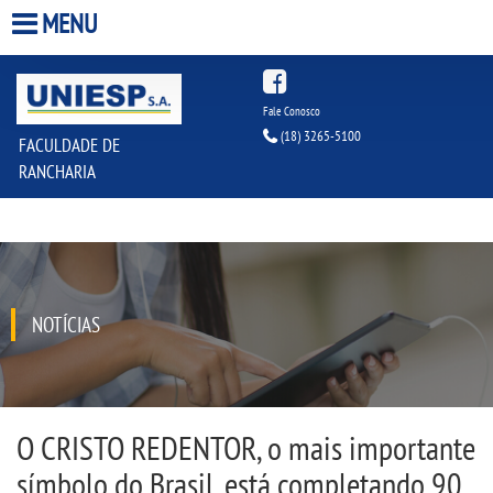
MENU
HOME
Fale Conosco
(18) 3265-5100
FACULDADE DE
A FACULDADE
RANCHARIA
A UNIESP S.A.
QUEM SOMOS
NOTÍCIAS
INFRAESTRUTURA
BIBLIOTECA
O CRISTO REDENTOR, o mais importante
CPA
símbolo do Brasil, está completando 90