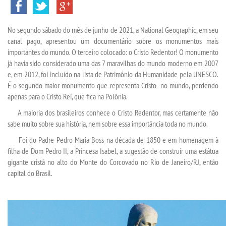
TRANSFERÊNCIA
No segundo sábado do mês de junho de 2021, a National Geographic, em seu
SEGUNDA GRADUAÇÃO
canal pago, apresentou um documentário sobre os monumentos mais
importantes do mundo. O terceiro colocado: o Cristo Redentor! O monumento
MATRÍCULA
já havia sido considerado uma das 7 maravilhas do mundo moderno em 2007
e, em 2012, foi incluído na lista de Patrimônio da Humanidade pela UNESCO.
É o segundo maior monumento que representa Cristo no mundo, perdendo
EDITAL
apenas para o Cristo Rei, que fica na Polônia.
A maioria dos brasileiros conhece o Cristo Redentor, mas certamente não
NOTÍCIAS
sabe muito sobre sua história, nem sobre essa importância toda no mundo.
Foi do Padre Pedro Maria Boss na década de 1850 e em homenagem à
DESTAQUES
filha de Dom Pedro II, a Princesa Isabel, a sugestão de construir uma estátua
gigante cristã no alto do Monte do Corcovado no Rio de Janeiro/RJ, então
UNIESP NEWS
capital do Brasil.
BLOG CONEXÃO UNIESP