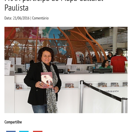
CPSA
Paulista
Data: 21/06/2016 | Comentário
COLAP PROUNI
CURSOS
BACHARELADOS
LICENCIATURAS
TECNOLÓGICOS
VESTIBULAR
INSCREVA-SE
Compartilhe