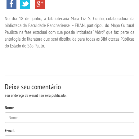
TRANSFERÊNCIA
No dia 18 de junho, a bibliotecária Mara Liz S. Cunha, colaboradora da
SEGUNDA GRADUAÇÃO
biblioteca da Faculdade Ranchariense – FRAN, participou do Mapa Cultural
Paulista na fase estadual com sua poesia intitulada “Vidro” que faz parte da
MATRÍCULA
antologia de literatura que será distribuída para todas as Bibliotecas Públicas
do Estado de São Paulo.
EDITAL
NOTÍCIAS
Deixe seu comentário
DESTAQUES
Seu endereço de e-mail não será publicado.
UNIESP NEWS
Nome
BLOG CONEXÃO UNIESP
E-mail