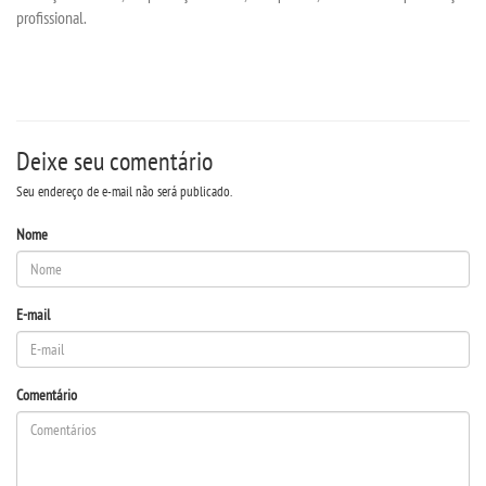
LOGIN
profissional.
WEBMAIL
PORTAL DE ALUNOS
Deixe seu comentário
PORTAL DE PROFESSORES/ACADÊMICO
Seu endereço de e-mail não será publicado.
Nome
UNIESP
CONTATO
E-mail
IMPRENSA
Comentário
TRABALHE CONOSCO
OUVIDORIA