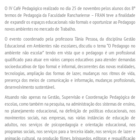
TRANSFERÊNCIA
O IV Café Pedagógico realizado no dia 25 de novembro pelos alunos dos 8º
termos de Pedagogia da Faculdade Ranchariense – FRAN teve a finalidade
SEGUNDA GRADUAÇÃO
de expandir os espaços educacionais não formais e oportunizar ao Pedagogo
novos ambientes no mercado de Trabalho.
MATRÍCULA
O evento coordenado pela professora Tânia Pessoa, da disciplina Gestão
Educacional em Ambientes não escolares, discutiu o tema “O Pedagogo no
ambiente não escolar” tendo em vista que o pedagogo é um profissional
EDITAL
qualificado para atuar em vários campos educativos para atender demandas
socioeducativas de tipo formal e informal, decorrentes das novas realidades,
NOTÍCIAS
tecnologias, ampliação das formas de lazer, mudanças nos ritmos de vida,
presença dos meios de comunicação e informação, mudanças profissionais,
desenvolvimento sustentável.
DESTAQUES
Atuando não apenas na Gestão, Supervisão e Coordenação Pedagógica de
escolas, como também na pesquisa, na administração dos sistemas de ensino,
UNIESP NEWS
no planejamento educacional, na definição de políticas educacionais, nos
movimentos sociais, nas empresas, nas várias instâncias de educação de
BLOG CONEXÃO UNIESP
adultos, nos serviços de psicopedagogia e orientação educacional, nos
programas sociais, nos serviços para a terceira idade, nos serviços de lazer e
animação cultural, na produção filmes, brinquedos, editoras e requalificação