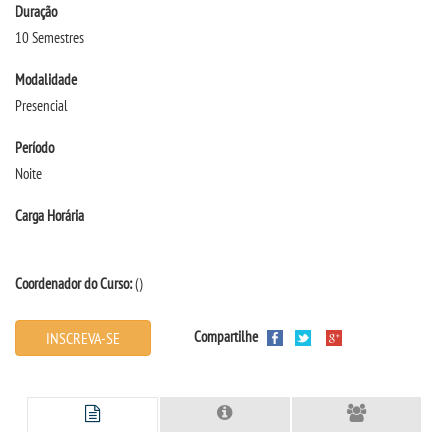
Duração
10 Semestres
SEGUNDA GRADUAÇÃO
Modalidade
Presencial
MATRÍCULA
Período
EDITAL
Noite
Carga Horária
PUBLICAÇÕES
DESTAQUES
Coordenador do Curso:
()
REVISTAS ELETRÔNICAS
Compartilhe
INSCREVA-SE
REVISTA SABER ACADÊMICO
PROJETO CEDRO