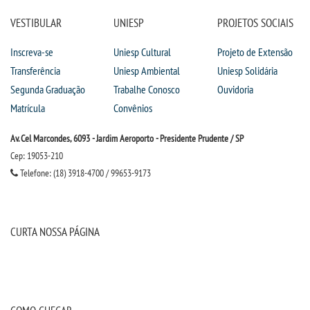
PORTAL DE PROFESSORES/ACADÊMICO
VESTIBULAR
UNIESP
PROJETOS SOCIAIS
Inscreva-se
Uniesp Cultural
Projeto de Extensão
UNIESP
Transferência
Uniesp Ambiental
Uniesp Solidária
Segunda Graduação
Trabalhe Conosco
Ouvidoria
CONTATO
Matrícula
Convênios
IMPRENSA
Av. Cel Marcondes, 6093 - Jardim Aeroporto - Presidente Prudente / SP
Cep: 19053-210
TRABALHE CONOSCO
Telefone: (18) 3918-4700 / 99653-9173
OUVIDORIA
CURTA NOSSA PÁGINA