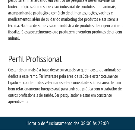
pesquisa animal atuando em centros de pesquisa e desenvolvimento
biotecnológicos. Como supervisor industrial de produtos para animais,
PDI
acompanhando produção e comércio de alimentos, rações, vacinas e
medicamentos, além de cuidar do marketing dos produtos e assistência
técnica. Na área de supervisão de indústria de produtos de origem animal,
POLÍTICAS
fiscalizará estabelecimentos que produzem e vendem produtos de origem
animal.
PORTARIAS
Perfil Profissional
REGIMENTOS
Gostar de animais é a base desse curso, pois só quem gosta de animais se
REGULAMENTOS
dedica a esse ramo. Ter interesse pela área da saúde e estar totalmente
ligado ao cotidiano dos veterinários e ter curiosidade sobre a área. Ter um
bom relacionamento interpessoal para unir sua prática com o trabalho de
LOGIN
outros profissionais de saúde. Ser pesquisador e estar em constante
aprendizado.
WEBMAIL
Horário de funcionamento das 08:00 às 22:00
PORTAL DE ALUNOS