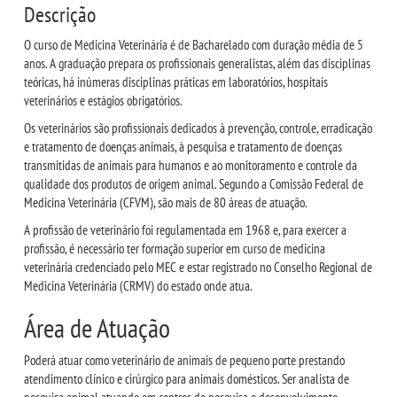
Descrição
ANAIS EICI
O curso de Medicina Veterinária é de Bacharelado com duração média de 5
anos. A graduação prepara os profissionais generalistas, além das disciplinas
teóricas, há inúmeras disciplinas práticas em laboratórios, hospitais
UNIESP NEWS
veterinários e estágios obrigatórios.
Os veterinários são profissionais dedicados à prevenção, controle, erradicação
BOLETINS
e tratamento de doenças animais, à pesquisa e tratamento de doenças
transmitidas de animais para humanos e ao monitoramento e controle da
qualidade dos produtos de origem animal. Segundo a Comissão Federal de
REPOSITÓRIO
Medicina Veterinária (CFVM), são mais de 80 áreas de atuação.
A profissão de veterinário foi regulamentada em 1968 e, para exercer a
AVALIAÇÕES
profissão, é necessário ter formação superior em curso de medicina
veterinária credenciado pelo MEC e estar registrado no Conselho Regional de
CORPO DOCENTE
Medicina Veterinária (CRMV) do estado onde atua.
Área de Atuação
ESTATUTOS
Poderá atuar como veterinário de animais de pequeno porte prestando
MANUAIS
atendimento clínico e cirúrgico para animais domésticos. Ser analista de