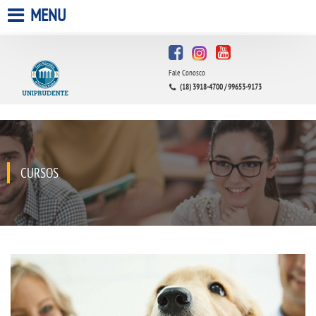
MENU
HOME
Fale Conosco
A UNIPRUDENTE
(18) 3918-4700 / 99653-9173
A UNIESP S.A.
QUEM SOMOS
CURSOS
INFRAESTRUTURA
BIBLIOTECA
CPA