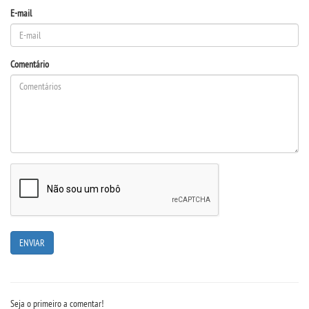
E-mail
LOGIN
WEBMAIL
Comentário
PORTAL DE ALUNOS
PORTAL DE PROFESSORES/ACADÊMICO
UNIESP
CONTATO
IMPRENSA
TRABALHE CONOSCO
Seja o primeiro a comentar!