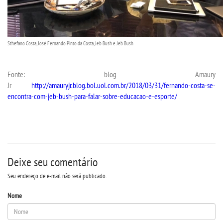
PPC
Sthefano Costa, José Fernando Pinto da Costa, Jeb Bush e Jeb Bush
MANUAIS
Fonte: blog Amaury
REGIMENTOS
Jr
http://amauryjr.blog.bol.uol.com.br/2018/03/31/fernando-costa-se-
encontra-com-jeb-bush-para-falar-sobre-educacao-e-esporte/
REGULAMENTOS
PDI
DISCENTES
Deixe seu comentário
Seu endereço de e-mail não será publicado.
RESOLUÇÕES
Nome
PORTARIAS