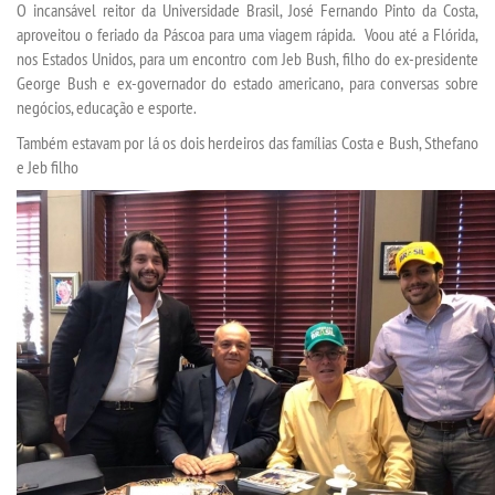
O incansável reitor da Universidade Brasil, José Fernando Pinto da Costa,
aproveitou o feriado da Páscoa para uma viagem rápida. Voou até a Flórida,
nos Estados Unidos, para um encontro com Jeb Bush, filho do ex-presidente
TRANSFERÊNCIA
George Bush e ex-governador do estado americano, para conversas sobre
negócios, educação e esporte.
SEGUNDA GRADUAÇÃO
Também estavam por lá os dois herdeiros das famílias Costa e Bush, Sthefano
e Jeb filho
MATRÍCULA
EDITAL
PUBLICAÇÕES
DESTAQUES
UNIESP NEWS
REPOSITÓRIO