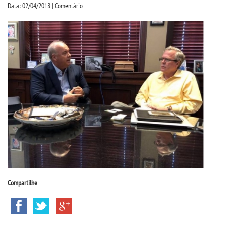
CPSA
Data: 02/04/2018 | Comentário
PROUNI
FIES
CURSOS
BACHARELADOS
LICENCIATURAS
TECNOLÓGICOS
Compartilhe
VESTIBULAR
INSCREVA-SE