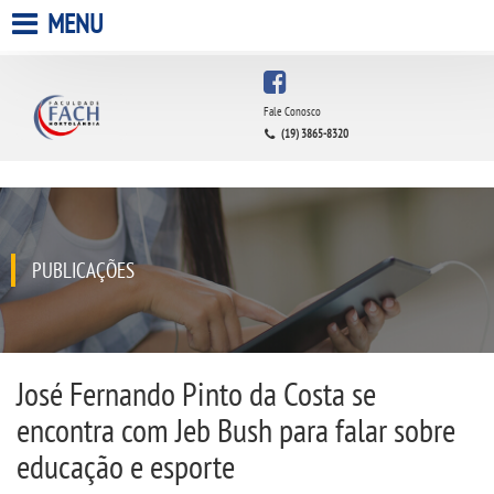
MENU
HOME
Fale Conosco
(19) 3865-8320
A FACULDADE
A UNIESP S.A.
QUEM SOMOS
PUBLICAÇÕES
INFRAESTRUTURA
BIBLIOTECA
José Fernando Pinto da Costa se
encontra com Jeb Bush para falar sobre
CPA
educação e esporte