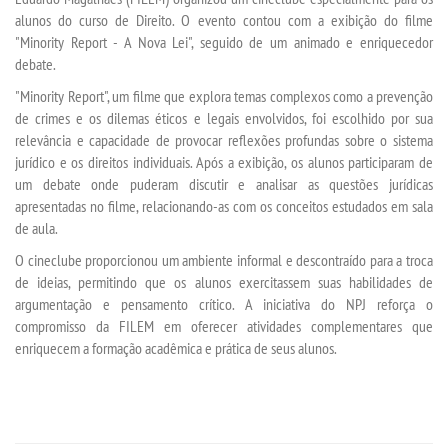
alunos do curso de Direito. O evento contou com a exibição do filme
"Minority Report - A Nova Lei", seguido de um animado e enriquecedor
SEGUNDA GRADUAÇÃO
debate.
"Minority Report", um filme que explora temas complexos como a prevenção
MATRÍCULA
de crimes e os dilemas éticos e legais envolvidos, foi escolhido por sua
relevância e capacidade de provocar reflexões profundas sobre o sistema
jurídico e os direitos individuais. Após a exibição, os alunos participaram de
EDITAL
um debate onde puderam discutir e analisar as questões jurídicas
apresentadas no filme, relacionando-as com os conceitos estudados em sala
PUBLICAÇÕES
de aula.
O cineclube proporcionou um ambiente informal e descontraído para a troca
DESTAQUES
de ideias, permitindo que os alunos exercitassem suas habilidades de
argumentação e pensamento crítico. A iniciativa do NPJ reforça o
compromisso da FILEM em oferecer atividades complementares que
UNIESP NEWS
enriquecem a formação acadêmica e prática de seus alunos.
REPOSITÓRIO
REGULAMENTOS