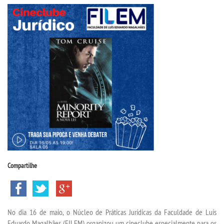
CPA
CPSA
PROUNI
CURSOS
BACHARELADOS
TECNOLÓGICOS
Compartilhe
VESTIBULAR
INSCREVA-SE
No dia 16 de maio, o Núcleo de Práticas Jurídicas da Faculdade de Luís
Eduardo Magalhães (FILEM) organizou um cineclube especialmente para os
TRANSFERÊNCIA