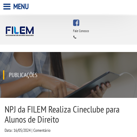
MENU
HOME
Fale Conosco
A FACULDADE
A UNIESP S.A.
QUEM SOMOS
PUBLICAÇÕES
ESTÁGIOS
INFRAESTRUTURA
NPJ da FILEM Realiza Cineclube para
Alunos de Direito
BIBLIOTECA
Data: 16/05/2024 | Comentário