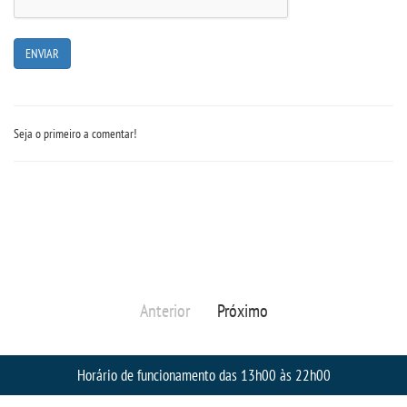
EAD
LOGIN
WEBMAIL
Seja o primeiro a comentar!
PORTAL DE ALUNOS
PORTAL DE PROFESSORES/ACADÊMICO
UNIESP
Anterior
Próximo
CONTATO
Horário de funcionamento das 13h00 às 22h00
IMPRENSA