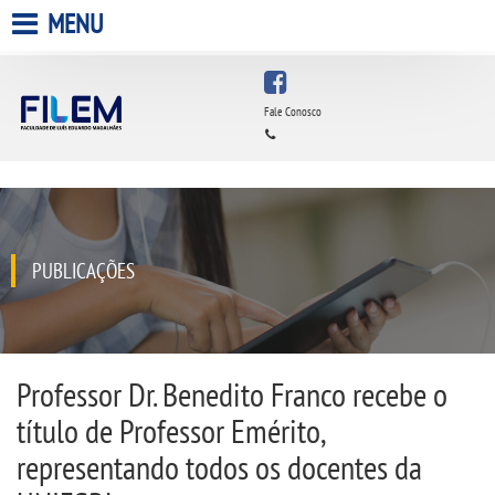
MENU
HOME
Fale Conosco
A FACULDADE
A UNIESP S.A.
QUEM SOMOS
PUBLICAÇÕES
ESTÁGIOS
INFRAESTRUTURA
Professor Dr. Benedito Franco recebe o
título de Professor Emérito,
BIBLIOTECA
representando todos os docentes da