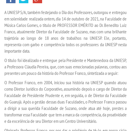
A UNIESP
S/A
,
também
festejando o
Dia dos Professores
, outorgou e entregou
SEGUNDA GRADUAÇÃO
em solenidade realizada ontem, dia 14 de outubro de 2021, na Faculdade de
Música Carlos Gomes, o
título de PROFESSOR EMÉRITO
ao
Dr. Benedito Luiz
MATRÍCULA
Franco
, atualmente Diretor da Faculdade de Suzano, mas com uma brilhante
trajetória ao longo de 18 anos de trabalhos na UNIESP. Ele, portanto,
representa com garbo e competência todos os professores da UNIESP nesta
EDITAL
importa
n
te data.
O título foi
idealizado
e
entregue pela Presidente e Mantenedora da UNIESP,
PUBLICAÇÕES
a Professora Cláudia Pereira
,
que,
com
suas
emocionadas
palavras
,
contou aos
presentes um pouco
da história do Professor Franco
, sintetizada a seguir
:
DESTAQUES
O Professor Franco, em 2004, iniciou sua história na UNIESP quando atuou
como Diretor Jurídico do Corporativo, assumindo depois o cargo de Diretor da
Faculdade de Presidente Prudente e, em seguida,
o de Diretor
da Faculdade
UNIESP NEWS
do Guarujá.
Após
a gestão d
essas duas Faculdades, o Professor Franco passou
a dirigir a sua querida Faculdade de Suzano
,
onde atua até hoje, prestes a
REPOSITÓRIO
transformar essa Faculdade que tem a marca da competência, da proatividade
e da excelência de seu Diretor em um Centro Universitário.
REGULAMENTOS
Obrigada, Professor Franco, por nos dar o privilégio de tê-lo em nosso ciclo