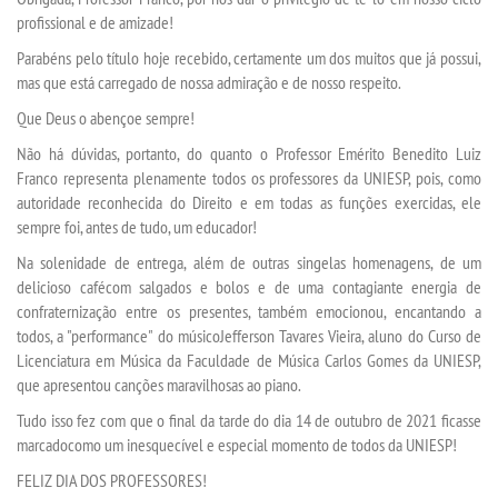
profissional e de amizade!
PORTARIAS
Parabéns pelo título hoje recebido, certamente um dos muitos que já possui,
mas que está carregado de nossa admiração e de nosso respeito.
CPA
Que Deus o abençoe sempre!
Não há dúvidas, portanto, do quanto o
Professor Emérito
Benedito Luiz
PDI
Franco representa plenamente todos os professores da UNIESP, pois,
como
autoridade reconhecida do Direito e
em todas as funções exercidas
,
ele
sempre
foi, antes de tudo, um educador
!
TCC
Na solenidade de entrega
,
além de
outras singelas homenagens
, de um
delicioso café
com salgados e bolos e de
uma contagiante
energia
de
MANUAIS
confraternização entre os presentes,
també
m emocionou, encantando a
todos
, a "performance" do
músico
Jefferson Tavares Vieira
, aluno do Curso de
REGIMENTOS
Licenciatura em Música da Faculdade de Música Carlos Gomes da UNIESP,
que apresentou canções maravilhosas ao piano.
MONITORIA
Tudo isso
fez com que o final da tarde do dia 14 de outubro de 2021 ficasse
marcad
o
como um inesqu
e
cível e especial momento de todos da UNIESP!
EDITAIS
FELIZ DIA DOS PROFESSORES!