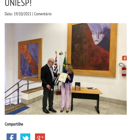
UNIESP!
CPA
Data: 19/10/2021 | Comentário
CPSA
PROUNI
CURSOS
BACHARELADOS
TECNOLÓGICOS
VESTIBULAR
INSCREVA-SE
Compartilhe
TRANSFERÊNCIA