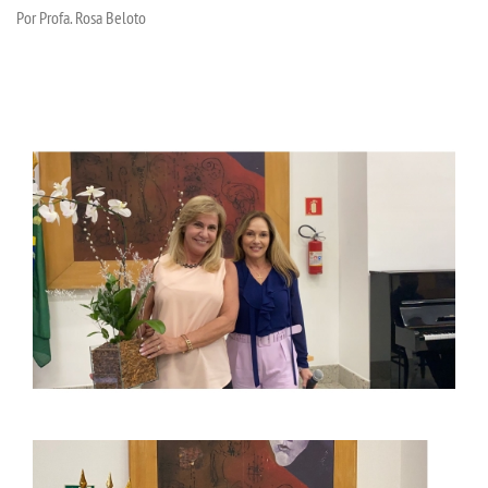
P
or Profa. Rosa Beloto
EAD
LOGIN
WEBMAIL
PORTAL DE ALUNOS
PORTAL DE PROFESSORES/ACADÊMICO
UNIESP
CONTATO
IMPRENSA