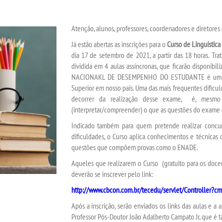
Atenção, alunos, professores, coordenadores e diretores
Já estão abertas as inscrições para o
Curso de Linguístic
dia 17 de setembro de 2021, a partir das 18 horas. Tra
dividida em 4 aulas assíncronas, que ficarão disponi
NACIONAKL DE DESEMPENHO DO ESTUDANTE é um dos 
Superior em nosso país. Uma das mais frequentes dificu
decorrer da realização desse exame, é, mesmo 
(interpretar/compreender) o que as questões do exame
Indicado também para quem pretende realizar concur
dificuldades, o Curso aplica conhecimentos e técnicas 
questões que compõem provas como o ENADE.
Aqueles que realizarem o Curso (gratuito para os doce
deverão se inscrever pelo link:
http://www.cbcon.com.br/tecedu/servlet/Controller?c
Após a inscrição, serão enviados os links das aulas e a a
Professor Pós-Doutor João Adalberto Campato Jr, que é t