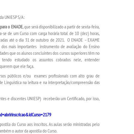
 da UNIESP S/A:
a para o ENADE
, que será disponibilizado a partir de sexta-feira,
ta-se de um Curso com carga horária total de 10 (dez) horas,
bilizadas até o dia 31 de outubro de 2021. O ENADE – EXAME
mais importantes instrumento de avaliação do Ensino
ldades que os alunos concluintes dos cursos superiores têm no
tendo estudado os assuntos cobrados nele, entender
 querem que ele faça.
sos públicos e/ou exames profissionais com alto grau de
de Linguística na leitura e na interpretação/compreensão das
ntes e discentes UNIESP) receberão um Certificado, por isso,
md=abririnscricao&idCurso=2179
postila do Curso aos inscritos. As aulas serão ministradas pelo
ambém o autor da apostila do Curso.