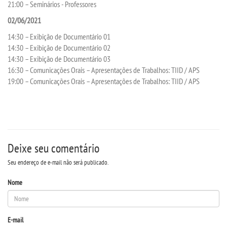
21:00 – Seminários - Professores
02/06/2021
PORTARIAS
14:30 – Exibição de Documentário 01
14:30 – Exibição de Documentário 02
CPA
14:30 – Exibição de Documentário 03
16:30 – Comunicações Orais – Apresentações de Trabalhos: TIID / APS
PDI
19:00 – Comunicações Orais – Apresentações de Trabalhos: TIID / APS
TCC
MANUAIS
Deixe seu comentário
REGIMENTOS
Seu endereço de e-mail não será publicado.
Nome
MONITORIA
EDITAIS
E-mail