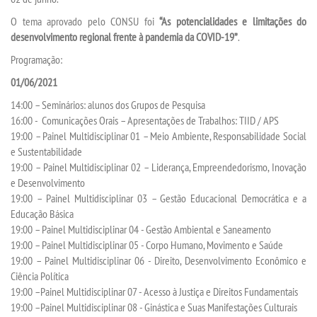
O tema aprovado pelo CONSU foi
“As potencialidades e limitações do
desenvolvimento regional frente à pandemia da COVID-19”
.
SEGUNDA GRADUAÇÃO
Programação:
MATRÍCULA
01/06/2021
14:00 – Seminários: alunos dos Grupos de Pesquisa
EDITAL
16:00 - Comunicações Orais – Apresentações de Trabalhos: TIID / APS
19:00 – Painel Multidisciplinar 01 – Meio Ambiente, Responsabilidade Social
e Sustentabilidade
PUBLICAÇÕES
19:00 – Painel Multidisciplinar 02 – Liderança, Empreendedorismo, Inovação
e Desenvolvimento
DESTAQUES
19:00 – Painel Multidisciplinar 03 – Gestão Educacional Democrática e a
Educação Básica
19:00 – Painel Multidisciplinar 04 - Gestão Ambiental e Saneamento
UNIESP NEWS
19:00 – Painel Multidisciplinar 05 - Corpo Humano, Movimento e Saúde
19:00 – Painel Multidisciplinar 06 - Direito, Desenvolvimento Econômico e
REPOSITÓRIO
Ciência Política
19:00 –Painel Multidisciplinar 07 - Acesso à Justiça e Direitos Fundamentais
19:00 –Painel Multidisciplinar 08 - Ginástica e Suas Manifestações Culturais
REGULAMENTOS