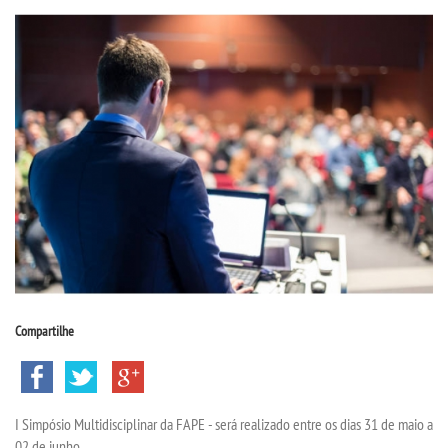
CPA
CPSA
PROUNI
CURSOS
BACHARELADOS
TECNOLÓGICOS
Compartilhe
VESTIBULAR
INSCREVA-SE
I Simpósio Multidisciplinar da FAPE - será realizado entre os dias 31 de maio a
02 de junho.
TRANSFERÊNCIA