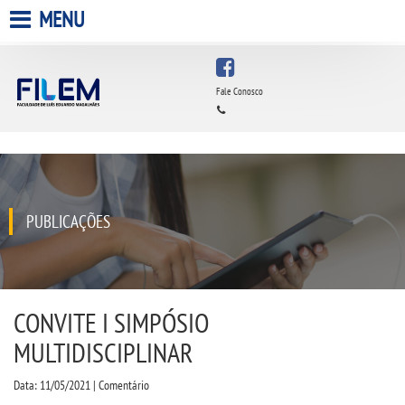
MENU
HOME
Fale Conosco
A FACULDADE
A UNIESP S.A.
QUEM SOMOS
PUBLICAÇÕES
ESTÁGIOS
INFRAESTRUTURA
CONVITE I SIMPÓSIO
MULTIDISCIPLINAR
BIBLIOTECA
Data: 11/05/2021 | Comentário