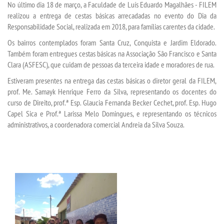
No último dia 18 de março, a Faculdade de Luís Eduardo Magalhães - FILEM
realizou a entrega de cestas básicas arrecadadas no evento do Dia da
Responsabilidade Social, realizada em 2018, para famílias carentes da cidade.
SEGUNDA GRADUAÇÃO
Os bairros contemplados foram Santa Cruz, Conquista e Jardim Eldorado.
Também foram entregues cestas básicas na Associação São Francisco e Santa
MATRÍCULA
Clara (ASFESC), que cuidam de pessoas da terceira idade e moradores de rua.
Estiveram presentes na entrega das cestas básicas o diretor geral da FILEM,
EDITAL
prof. Me. Samayk Henrique Ferro da Silva, representando os docentes do
curso de Direito, prof.ª Esp. Glaucia Fernanda Becker Cechet, prof. Esp. Hugo
PUBLICAÇÕES
Capel Sica e Prof.ª Larissa Melo Domingues, e representando os técnicos
administrativos, a coordenadora comercial Andreia da Silva Souza.
DESTAQUES
UNIESP NEWS
REPOSITÓRIO
REGULAMENTOS