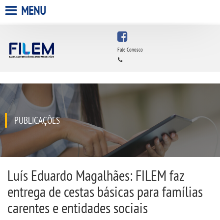
MENU
HOME
Fale Conosco
A FACULDADE
A UNIESP S.A.
QUEM SOMOS
PUBLICAÇÕES
ESTÁGIOS
INFRAESTRUTURA
Luís Eduardo Magalhães: FILEM faz
entrega de cestas básicas para famílias
BIBLIOTECA
carentes e entidades sociais