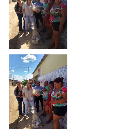
PORTARIAS
CPA
PDI
TCC
MANUAIS
REGIMENTOS
MONITORIA
EDITAIS