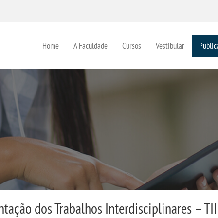
Home
A Faculdade
Cursos
Vestibular
Public
tação dos Trabalhos Interdisciplinares – TI