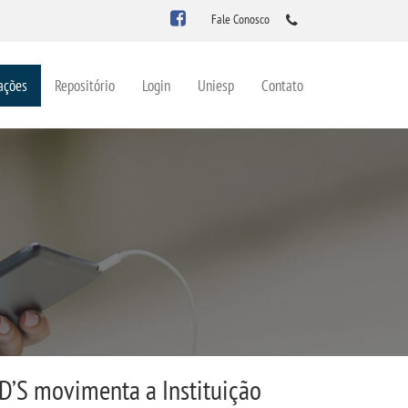
Fale Conosco
ações
Repositório
Login
Uniesp
Contato
ID’S movimenta a Instituição