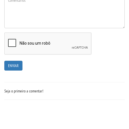
MANUAIS
REGIMENTOS
DISCENTES
RESOLUÇÕES
MONITORIA
REGULAMENTOS
Seja o primeiro a comentar!
TCC
CPA
PORTARIAS