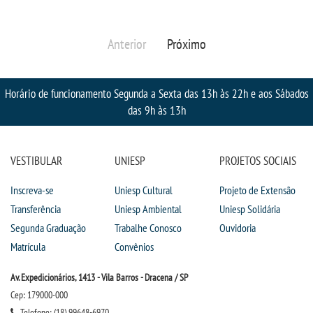
LOGIN
Anterior
Próximo
WEBMAIL
Horário de funcionamento Segunda a Sexta das 13h às 22h e aos Sábados
das 9h às 13h
PORTAL DE ALUNOS
PORTAL DE PROFESSORES/ACADÊMICO
VESTIBULAR
UNIESP
PROJETOS SOCIAIS
UNIESP
Inscreva-se
Uniesp Cultural
Projeto de Extensão
Transferência
Uniesp Ambiental
Uniesp Solidária
CONTATO
Segunda Graduação
Trabalhe Conosco
Ouvidoria
Matrícula
Convênios
IMPRENSA
Av. Expedicionários, 1413 - Vila Barros - Dracena / SP
Cep: 179000-000
TRABALHE CONOSCO
Telefone: (18) 99648-6970