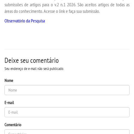
SEGUNDA GRADUAÇÃO
submissões de artigos para o v.2 n.1 2026. São aceitos artigos de todas as
áreas do conhecimento. Acesse o link e faça sua submissão.
MATRÍCULA
Observatório da Pesquisa
EDITAL
PUBLICAÇÕES
Deixe seu comentário
DESTAQUES
Seu endereço de e-mail não será publicado.
Nome
UNIESP NEWS
REPOSITÓRIO
E-mail
PDI
Comentário