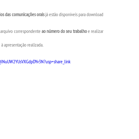
ados das comunicações orais
já estão disponíveis para download
 o arquivo correspondente
ao número do seu trabalho
e realizar
 apresentação realizada.
CdKQINuUW2YUsVXGdpDYv3N?usp=share_link