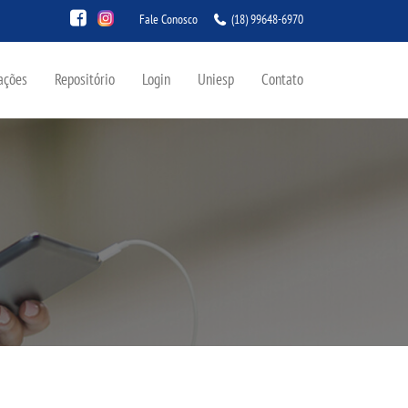
Fale Conosco
(18) 99648-6970
ações
Repositório
Login
Uniesp
Contato