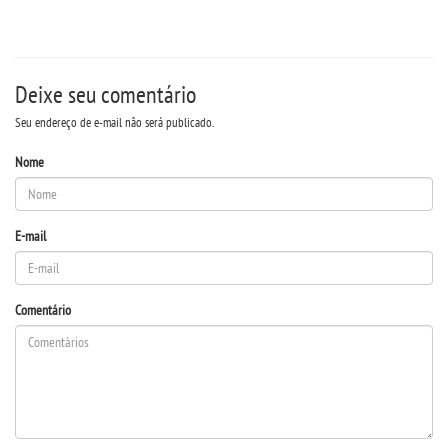
PDI
Deixe seu comentário
CPA
Seu endereço de e-mail não será publicado.
EGRESSOS
Nome
PPC
E-mail
LOGIN
Comentário
WEBMAIL
PORTAL DE ALUNOS
PORTAL DE PROFESSORES/ACADÊMICO