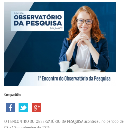
CPSA
PROUNI
FIES
CURSOS
BACHARELADOS
LICENCIATURAS
Compartilhe
TECNOLÓGICOS
VESTIBULAR
O I ENCONTRO DO OBSERVATÓRIO DA PESQUISA aconteceu no período de
08 a 10 de setembro de 2025.
INSCREVA-SE