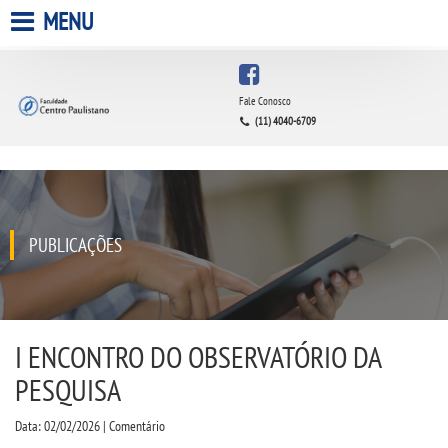
MENU
HOME
Fale Conosco
(11) 4040-6709
A FACULDADE
A UNIESP S.A.
QUEM SOMOS
PUBLICAÇÕES
INFRAESTRUTURA
BIBLIOTECA
I ENCONTRO DO OBSERVATÓRIO DA
PESQUISA
CPA
Data: 02/02/2026 | Comentário