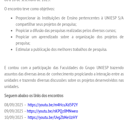
O encontro teve como objetivos:
TRANSFERÊNCIA
Proporcionar às Instituições de Ensino pertencentes à UNIESP S/A
compartilhar seus projetos de pesquisa;
Propiciar a difusão das pesquisas realizadas pelos diversos cursos;
SEGUNDA GRADUAÇÃO
Propiciar um aprendizado sobre a organização dos projetos de
pesquisa;
MATRÍCULA
Estimular a publicação dos melhores trabalhos de pesquisa.
EDITAL
E contou com a participação das Faculdades do Grupo UNIESP trazendo
assuntos das diversas áreas de conhecimento propiciando a interação entre as
PUBLICAÇÕES
unidades e trazendo diversas discussões sobre os projetos desenvolvidos nas
unidades.
DESTAQUES
Seguem abaixo os links dos encontros
08/09/2025 –
https://youtu.be/m4HcuXd5P2Y
UNIESP NEWS
09/09/2025 –
https://youtu.be/nKPQz8MNweo
10/09/2025 –
https://youtu.be/UvgZbNeUzHY
REPOSITÓRIO