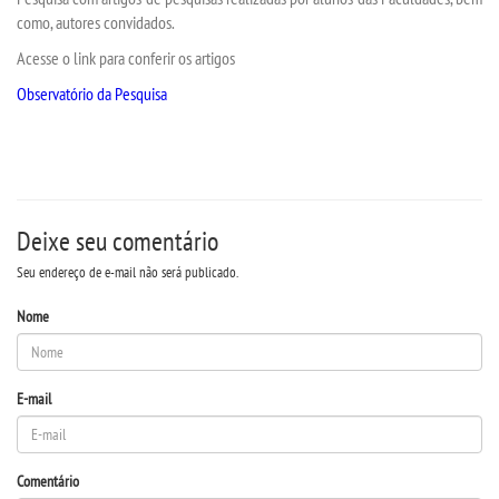
como, autores convidados.
Acesse o link para conferir os artigos
TRANSFERÊNCIA
Observatório da Pesquisa
SEGUNDA GRADUAÇÃO
MATRÍCULA
Deixe seu comentário
EDITAL
Seu endereço de e-mail não será publicado.
PUBLICAÇÕES
Nome
DESTAQUES
E-mail
UNIESP NEWS
Comentário
REPOSITÓRIO