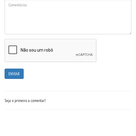
PDI
CPA
EGRESSOS
PPC
LOGIN
WEBMAIL
Seja o primeiro a comentar!
PORTAL DE ALUNOS
PORTAL DE PROFESSORES/ACADÊMICO