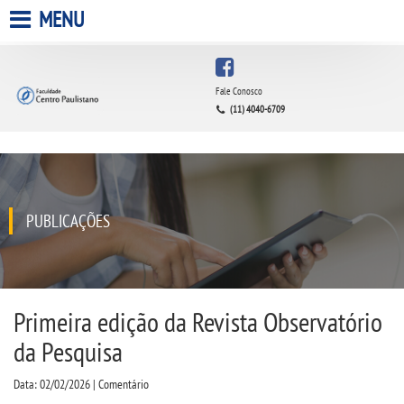
MENU
HOME
Fale Conosco
(11) 4040-6709
A FACULDADE
A UNIESP S.A.
QUEM SOMOS
PUBLICAÇÕES
INFRAESTRUTURA
BIBLIOTECA
Primeira edição da Revista Observatório
da Pesquisa
CPA
Data: 02/02/2026 | Comentário