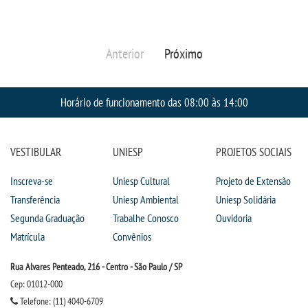
UNIESP
Anterior
Próximo
CONTATO
Horário de funcionamento das 08:00 às 14:00
IMPRENSA
TRABALHE CONOSCO
VESTIBULAR
UNIESP
PROJETOS SOCIAIS
OUVIDORIA
Inscreva-se
Uniesp Cultural
Projeto de Extensão
Transferência
Uniesp Ambiental
Uniesp Solidária
Segunda Graduação
Trabalhe Conosco
Ouvidoria
Matrícula
Convênios
Rua Alvares Penteado, 216 - Centro - São Paulo / SP
Cep: 01012-000
Telefone: (11) 4040-6709