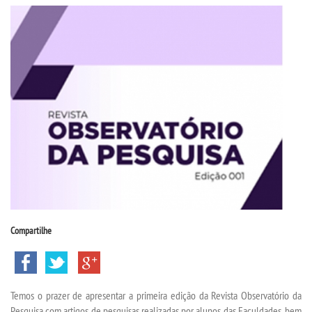
CPSA
PROUNI
FIES
CURSOS
BACHARELADOS
LICENCIATURAS
Compartilhe
TECNOLÓGICOS
VESTIBULAR
Temos o prazer de apresentar a primeira edição da Revista Observatório da
Pesquisa com artigos de pesquisas realizadas por alunos das Faculdades, bem
INSCREVA-SE