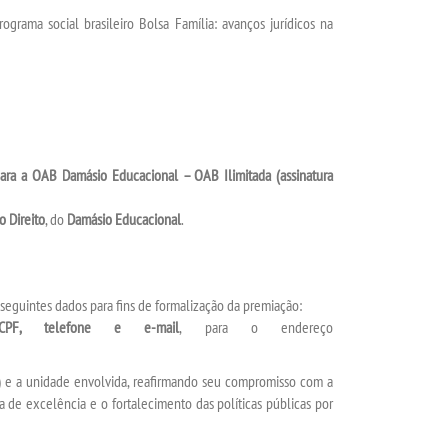
rograma social brasileiro Bolsa Família: avanços jurídicos na
para a OAB Damásio Educacional – OAB Ilimitada (assinatura
o Direito
, do
Damásio Educacional
.
seguintes dados para fins de formalização da premiação:
CPF, telefone e e-mail
, para o endereço
as) e a unidade envolvida, reafirmando seu compromisso com a
a de excelência e o fortalecimento das políticas públicas por