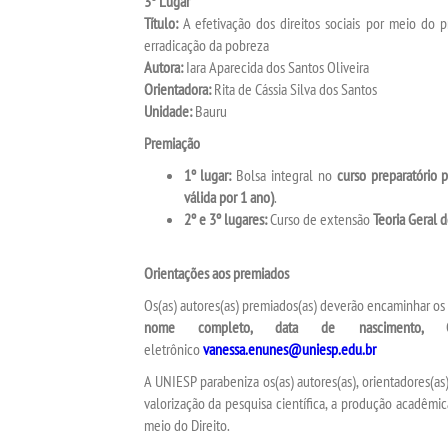
3º Lugar
Título:
A efetivação dos direitos sociais por meio do p
erradicação da pobreza
Autora:
Iara Aparecida dos Santos Oliveira
Orientadora:
Rita de Cássia Silva dos Santos
Unidade:
Bauru
Premiação
1º lugar:
Bolsa integral no
curso preparatório 
válida por 1 ano)
.
2º e 3º lugares:
Curso de extensão
Teoria Geral d
Orientações aos premiados
Os(as) autores(as) premiados(as) deverão encaminhar os 
nome completo, data de nascimento, 
eletrônico
vanessa.enunes@uniesp.edu.br
A UNIESP parabeniza os(as) autores(as), orientadores(
valorização da pesquisa científica, a produção acadêmic
meio do Direito.