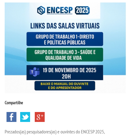
CPSA
PROUNI
FIES
CURSOS
BACHARELADOS
LICENCIATURAS
Compartilhe
TECNOLÓGICOS
VESTIBULAR
Prezados(as) pesquisadores(as) e ouvintes do ENCESP 2025,
INSCREVA-SE