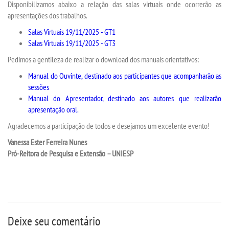
Disponibilizamos abaixo a relação das salas virtuais onde ocorrerão as
apresentações dos trabalhos.
TRANSFERÊNCIA
Salas Virtuais 19/11/2025 - GT1
Salas Virtuais 19/11/2025 - GT3
SEGUNDA GRADUAÇÃO
Pedimos a gentileza de realizar o download dos manuais orientativos:
Manual do Ouvinte, destinado aos participantes que acompanharão as
MATRÍCULA
sessões
Manual do Apresentador, destinado aos autores que realizarão
apresentação oral.
EDITAL
Agradecemos a participação de todos e desejamos um excelente evento!
PUBLICAÇÕES
Vanessa Ester Ferreira Nunes
Pró-Reitora de Pesquisa e Extensão – UNIESP
DESTAQUES
UNIESP NEWS
Deixe seu comentário
REPOSITÓRIO