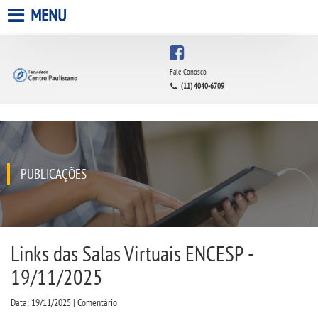
MENU
HOME
Fale Conosco
(11) 4040-6709
A FACULDADE
A UNIESP S.A.
QUEM SOMOS
PUBLICAÇÕES
INFRAESTRUTURA
BIBLIOTECA
Links das Salas Virtuais ENCESP -
19/11/2025
CPA
Data: 19/11/2025 | Comentário