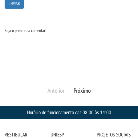
UNIESP
CONTATO
Seja o primeiro a comentar!
IMPRENSA
TRABALHE CONOSCO
OUVIDORIA
Anterior
Próximo
Horário de funcionamento das 08:00 às 14:00
VESTIBULAR
UNIESP
PROJETOS SOCIAIS