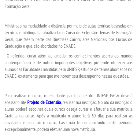
Formação Geral
TRANSFERÊNCIA
Ministrado na modalidade a distância, por meio de aulas teóricas baseadas em
técnicas e bibliografia atualizadas o Curso de Extensão: Temas de Formação
SEGUNDA GRADUAÇÃO
Geral, que fazem parte das Diretrizes Curriculares Nacionais dos Cursos de
Graduação e que, são abordados no ENADE.
MATRÍCULA
O referido, curso além de ampliar os conhecimentos acerca do mundo
contemporâneo e de outros importantes objetivos, pretende oferecer aos
EDITAL
alunos das Faculdades mantidas pela UNIESP, estudos de temas abordados no
ENADE, exatamente para que melhorem seu desempenho nessas questões.
PUBLICAÇÕES
Para realizar o curso, o estudante participante do UNIESP PAGA deverá
DESTAQUES
acessar o site
Projeto de Extensão
, realizar sua inscrição. No ato da inscrição o
aluno poderá escolher quais cursos deseja cursar e efetuar a sua matrícula
Gratuita no curso. Após a matrícula o aluno terá 60 dias para realizar as
UNIESP NEWS
atividades e concluir o curso. Caso não tenha concluído neste período,
excepcionalmente, poderá efetuar uma nova matrícula.
REPOSITÓRIO