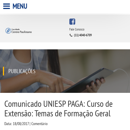
MENU
HOME
Fale Conosco
(11) 4040-6709
A FACULDADE
A UNIESP S.A.
QUEM SOMOS
PUBLICAÇÕES
INFRAESTRUTURA
BIBLIOTECA
Comunicado UNIESP PAGA: Curso de
Extensão: Temas de Formação Geral
CPA
Data: 18/08/2017 | Comentário