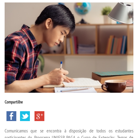
CPSA
PROUNI
FIES
CURSOS
BACHARELADOS
LICENCIATURAS
Compartilhe
TECNOLÓGICOS
VESTIBULAR
Comunicamos que se encontra à disposição de todos os estudantes
participantes do Programa UNIESP PAGA o
Curso de Extensão: Temas de
INSCREVA-SE