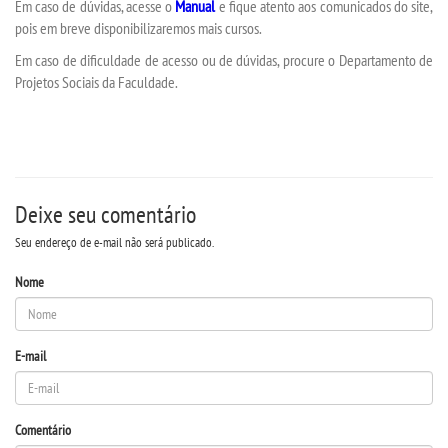
Em caso de dúvidas, acesse o
Manual
e fique atento aos comunicados do site,
pois em breve disponibilizaremos mais cursos.
PDI
Em caso de dificuldade de acesso ou de dúvidas, procure o Departamento de
Projetos Sociais da Faculdade.
CPA
EGRESSOS
Deixe seu comentário
PPC
Seu endereço de e-mail não será publicado.
LOGIN
Nome
WEBMAIL
E-mail
PORTAL DE ALUNOS
Comentário
PORTAL DE PROFESSORES/ACADÊMICO