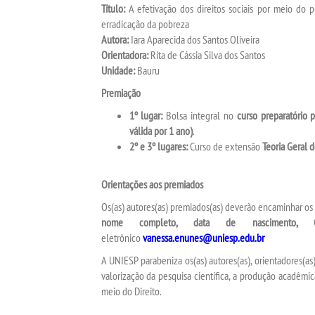
Título:
A efetivação dos direitos sociais por meio do p
erradicação da pobreza
Autora:
Iara Aparecida dos Santos Oliveira
Orientadora:
Rita de Cássia Silva dos Santos
Unidade:
Bauru
Premiação
1º lugar:
Bolsa integral no
curso preparatório 
válida por 1 ano)
.
2º e 3º lugares:
Curso de extensão
Teoria Geral d
Orientações aos premiados
Os(as) autores(as) premiados(as) deverão encaminhar os 
nome completo, data de nascimento, 
eletrônico
vanessa.enunes@uniesp.edu.br
A UNIESP parabeniza os(as) autores(as), orientadores(
valorização da pesquisa científica, a produção acadêmic
meio do Direito.