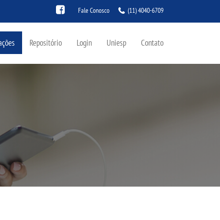
Fale Conosco
(11) 4040-6709
ações
Repositório
Login
Uniesp
Contato