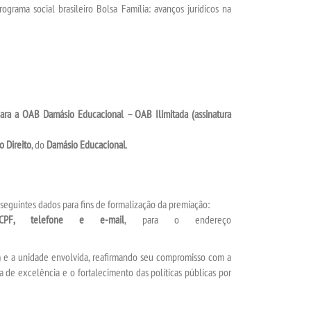
rograma social brasileiro Bolsa Família: avanços jurídicos na
para a OAB Damásio Educacional – OAB Ilimitada (assinatura
o Direito
, do
Damásio Educacional
.
seguintes dados para fins de formalização da premiação:
CPF, telefone e e-mail
, para o endereço
as) e a unidade envolvida, reafirmando seu compromisso com a
a de excelência e o fortalecimento das políticas públicas por