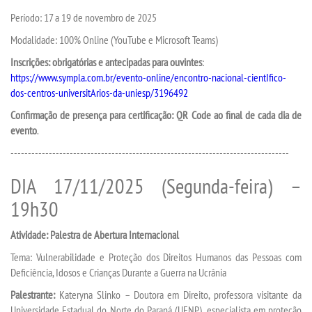
TRANSFERÊNCIA
Período: 17 a 19 de novembro de 2025
Modalidade: 100% Online (YouTube e Microsoft Teams)
SEGUNDA GRADUAÇÃO
Inscrições: obrigatórias e antecipadas para ouvintes
:
https://www.sympla.com.br/evento-online/encontro-nacional-cientIfico-
MATRÍCULA
dos-centros-universitArios-da-uniesp/3196492
Confirmação de presença para certificação: QR Code ao final de cada dia de
EDITAL
evento
.
--------------------------------------------------------------------------------
PUBLICAÇÕES
DIA 17/11/2025 (Segunda-feira) –
DESTAQUES
19h30
Atividade: Palestra de Abertura Internacional
UNIESP NEWS
Tema: Vulnerabilidade e Proteção dos Direitos Humanos das Pessoas com
Deficiência, Idosos e Crianças Durante a Guerra na Ucrânia
REPOSITÓRIO
Palestrante:
Kateryna Slinko – Doutora em Direito, professora visitante da
Universidade Estadual do Norte do Paraná (UENP), especialista em proteção