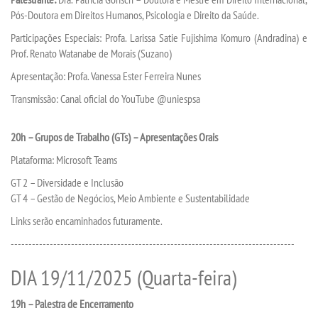
Pós-Doutora em Direitos Humanos, Psicologia e Direito da Saúde.
REGULAMENTOS
Participações Especiais: Profa. Larissa Satie Fujishima Komuro (Andradina) e
Prof. Renato Watanabe de Morais (Suzano)
LOGIN
Apresentação: Profa. Vanessa Ester Ferreira Nunes
Transmissão: Canal oficial do YouTube @uniespsa
WEBMAIL
20h – Grupos de Trabalho (GTs) – Apresentações Orais
PORTAL DE ALUNOS
Plataforma: Microsoft Teams
GT 2 – Diversidade e Inclusão
PORTAL DE PROFESSORES/ACADÊMICO
GT 4 – Gestão de Negócios, Meio Ambiente e Sustentabilidade
Links serão encaminhados futuramente.
UNIESP
--------------------------------------------------------------------------------
CONTATO
DIA 19/11/2025 (Quarta-feira)
19h – Palestra de Encerramento
IMPRENSA