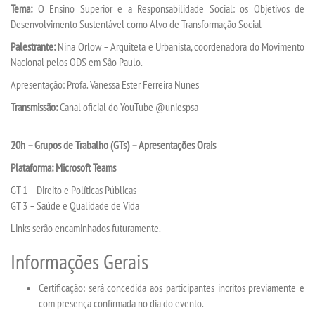
Tema:
O Ensino Superior e a Responsabilidade Social: os Objetivos de
Desenvolvimento Sustentável como Alvo de Transformação Social
TRABALHE CONOSCO
Palestrante:
Nina Orlow – Arquiteta e Urbanista, coordenadora do Movimento
Nacional pelos ODS em São Paulo.
OUVIDORIA
Apresentação: Profa. Vanessa Ester Ferreira Nunes
Transmissão:
Canal oficial do YouTube @uniespsa
20h – Grupos de Trabalho (GTs) – Apresentações Orais
Plataforma: Microsoft Teams
GT 1 – Direito e Políticas Públicas
GT 3 – Saúde e Qualidade de Vida
Links serão encaminhados futuramente.
Informações Gerais
Certificação: será concedida aos participantes incritos previamente e
com presença confirmada no dia do evento.