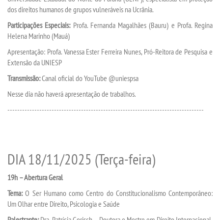
APOIO AO DISCENTE
dos direitos humanos de grupos vulneráveis na Ucrânia.
Participações Especiais:
Profa. Fernanda Magalhães (Bauru) e Profa. Regina
BIBLIOTECA
Helena Marinho (Mauá)
Apresentação: Profa. Vanessa Ester Ferreira Nunes, Pró-Reitora de Pesquisa e
CPA
Extensão da UNIESP
Transmissão:
Canal oficial do YouTube @uniespsa
INFORMÁTICA
Nesse dia não haverá apresentação de trabalhos.
INFRAESTRUTURA
--------------------------------------------------------------------------------
MANUAIS
DIA 18/11/2025 (Terça-feira)
PDI
19h – Abertura Geral
PPC
Tema:
O Ser Humano como Centro do Constitucionalismo Contemporâneo:
Um Olhar entre Direito, Psicologia e Saúde
REGIMENTO GERAL
Palestrante:
Dra. Patrícia Gorisch – Doutora e Mestre em Direito Internacional,