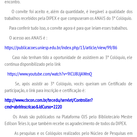
APOIO AO DISCENTE
encontro.
O convite foi aceito e, além da quantidade, é inegável a qualidade dos
BIBLIOTECA
trabalhos recebidos pela DIPEX e que compuseram os ANAIS do 3º Colóquio.
Para conferir tudo isso, o convite agora é para que leiam esses trabalhos.
CPA
O acesso aos ANAIS é :
https://publicacoes.uniesp.edu.br/index.php/13/article/view/99/86
INFORMÁTICA
Caso não tenham tido a oportunidade de assistirem ao 3º Colóquio, ele
continua disponibilizado pelo link
INFRAESTRUTURA
https://www.youtube.com/watch?v=9ICU8UjAWmQ
Se, após assistir ao 3º Colóquio, vocês queiram um Certificado de
MANUAIS
participação, o link para inscrição e certificação é:
http://www.cbcon.com.br/tecedu/servlet/Controller?
PDI
cmd=abririnscricao&idCurso=2220
Os Anais são publicados na Plataforma OJS pelo Bibliotecário Mestre
PPC
Edílson Teles Jr, que também recebe os agradecimento de todos da DIPEX.
As pesquisas e os Colóquios realizados pelo Núcleo de Pesquisas em
REGIMENTO GERAL