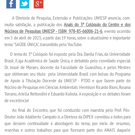
TRANSFERÊNCIA
A Diretoria de Pesquisa, Extensão e Publicações UNIESP anuncia, com
SEGUNDA GRADUAÇÃO
muita satisfação, a publicação dos
Anais do 3º Colóquio do Centro e dos
Núcleos de Pesquisas UNIESP - ISBN 978-85-66006-21-6
, evento ocorrido
MATRÍCULA
em 5 de abril de 2023, a partir das 19 horas, sobre o atualíssimo e importante
tema "SAÚDE ÚNICA", transmitido pelo YouTube.
EDITAL
O tema do 3º Colóquio foi exposto pela Dra. Danila Frias, da Universidade
Brasil /Liga Acadêmica de Saúde Única, e debatido pelo convidado especial
Dr. Josué de Moraes, docente da Faculdade de Guarulhos, e pelos Mestres
PUBLICAÇÕES
que obtiveram seu título pela Universidade Brasil com bolsas do Programa
de Apoio à Titulação Docente da UNIESP - PTDO e que fazem parte do
DESTAQUES
Núcleo de Pesquisas em Ciências Ambientais: Hermison Ricardo Bioni, Rosana
Torrano, Ariella Rettondini e Eduardo Kubota. A exposição e os debates foram
de excelência!
UNIESP NEWS
Ao final do Encontro, que foi conduzido com maestria pelo Prof. Pós-
Doutor João Adalberto Campato Jr, a Diretora da DIPEX convidou a todos para
REPOSITÓRIO
que dessem continuidade à abordagem do tema, por meio de resumos,
resenhas e outros trabalhos para que fizessem parte dos ANAIS daquele