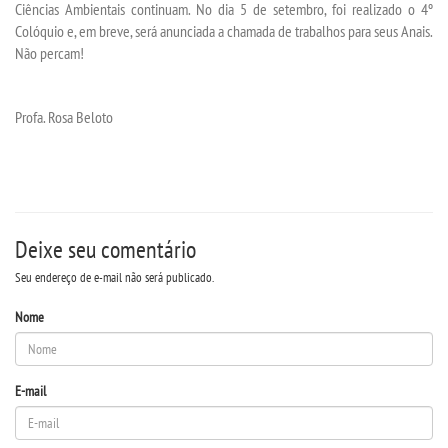
Ciências Ambientais continuam. No dia 5 de setembro, foi realizado o 4º
Colóquio e, em breve, será anunciada a chamada de trabalhos para seus Anais.
REGULAMENTOS
Não percam!
LOGIN
Profa. Rosa Beloto
WEBMAIL
PORTAL DE ALUNOS
Deixe seu comentário
PORTAL DE PROFESSORES/ACADÊMICO
Seu endereço de e-mail não será publicado.
Nome
UNIESP
CONTATO
E-mail
IMPRENSA