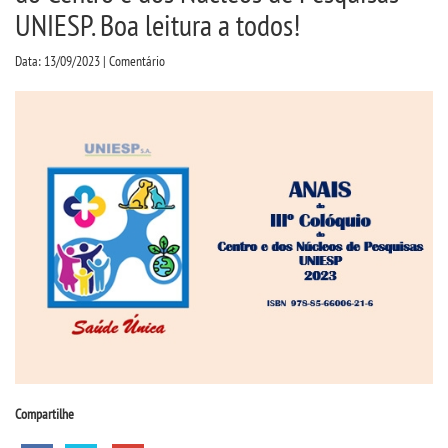
CPSA
UNIESP. Boa leitura a todos!
Data: 13/09/2023 | Comentário
PROUNI
CURSOS
BACHARELADOS
LICENCIATURAS
TECNOLÓGICOS
VESTIBULAR
INSCREVA-SE
Compartilhe