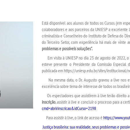
Está disponível aos alunos de todos os Cursos (em espec
colaboradores e aos parceiros da UNIESP a excelente
criminalista e Conselheiro do Instituto de Defesa do Di
do Terceiro Setor, com experiência há mais de vinte 
problemas e possíveis soluções".
Em visita à UNIESP no dia 23 de agosto de 2022, o 
esteve presente o Presidente da Comissão Especial 
publicada em https://uniesp.edu.br/sites/institucional/
Na mesma data, o Dr. Augusto gravou a
live
nos es
excelência sobre tema de interesse de todos os brasileir
Os espectadores que assistirem à
live
terão direito a 
inscrição
, assistir à
live
e concluir o processo para a cert
cmd=abririnscricao&idCurso=2198
Para assistir à
live
, o link de acesso é
https://www.yo
Justiça brasileira: sua realidade, seus problemas e poss