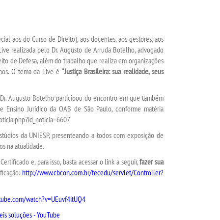
ial aos do Curso de Direito), aos docentes, aos gestores, aos
Live
realizada pelo Dr. Augusto de Arruda Botelho, advogado
reito de Defesa, além do trabalho que realiza em organizações
anos. O tema da Live é
"Justiça Brasileira: sua realidade, seus
Dr. Augusto Botelho participou do encontro em que também
de Ensino Jurídico da OAB de São Paulo, conforme matéria
noticia.php?id_noticia=6607
túdios da UNIESP, presenteando a todos com exposição de
os na atualidade.
Certificado e, para isso, basta acessar o link a seguir,
fazer sua
ificação:
http://www.cbcon.com.br/tecedu/servlet/Controller?
utube.com/watch?v=UEuvf4itUQ4
íveis soluções - YouTube