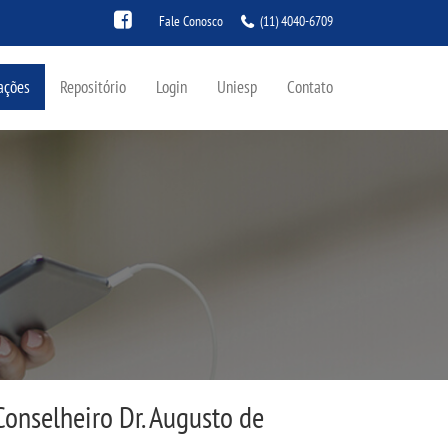
Fale Conosco
(11) 4040-6709
ações
Repositório
Login
Uniesp
Contato
Conselheiro Dr. Augusto de