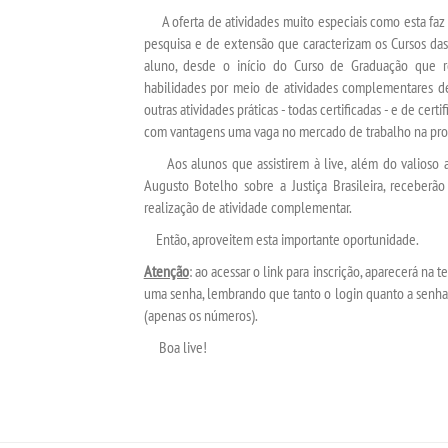
A oferta de atividades muito especiais como esta faz 
pesquisa e de extensão que caracterizam os Cursos das
aluno, desde o início do Curso de Graduação que re
habilidades por meio de atividades complementares de 
outras atividades práticas - todas certificadas - e de cer
com vantagens uma vaga no mercado de trabalho na prof
Aos alunos que assistirem à
live
, além do valioso 
Augusto Botelho sobre a Justiça Brasileira, receber
realização de atividade complementar.
Então, aproveitem esta importante oportunidade.
Atenção
: ao acessar o link para inscrição, aparecerá na
uma senha, lembrando que tanto o
login
quanto a senha
(apenas os números).
Boa
live
!