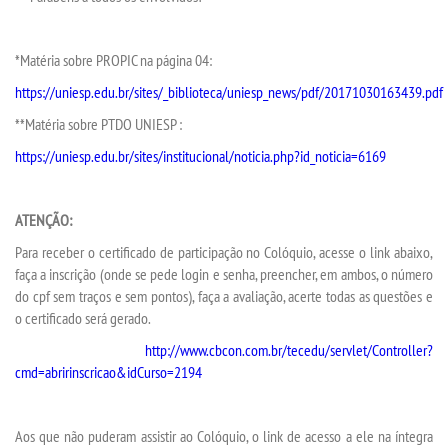
*Matéria sobre PROPIC na página 04:
https://uniesp.edu.br/sites/_biblioteca/uniesp_news/pdf/20171030163439.pdf
**Matéria sobre PTDO UNIESP :
https://uniesp.edu.br/sites/institucional/noticia.php?id_noticia=6169
ATENÇÃO:
Para receber o certificado de participação no Colóquio, acesse o link abaixo,
faça a inscrição (onde se pede login e senha, preencher, em ambos, o número
do cpf sem traços e sem pontos), faça a avaliação, acerte todas as questões e
o certificado será gerado.
http://www.cbcon.com.br/tecedu/servlet/Controller?
cmd=abririnscricao&idCurso=2194
Aos que não puderam assistir ao Colóquio, o link de acesso a ele na íntegra