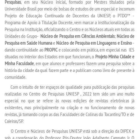
Pesquisas
, em seu Núcleo inicial, formado por Mestres titulados pela
Universidade Brasil por meio de bolsas de estudos de um especial e incomum
REGULAMENTOS
Projeto de Educação Continuada de Docentes da UNIESP, o PTDO** -
Programa de Apoio à Titulação Docente, vem marcar a institucionalização da
Pesquisa na Instituição, oficializando o Centro e os Núcleos atuais em todas as
LOGIN
Unidades do Grupo-
Núcleo de Pesquisa em Ciências Ambientais
;
Núcleo de
Pesquisa em Saúde Humana
e
Núcleo de Pesquisa em Linguagens e Ensino
-
WEBMAIL
dando continuidade ao
PROPIC
e colocando em prática, em especial nas IES
situadas no interior dos Estados em que funcionam, o
Projeto Minha Cidade e
Minha Faculdade
, em que alunos e professores fazem uma pesquisa sobre a
PORTAL DE ALUNOS
história da cidade da qual fazem parte e a publicam como livro de presente à
comunidade.
PORTAL DE PROFESSORES/ACADÊMICO
Com o intuito de ter espaços de qualidade para publicação das pesquisas
realizadas no Centro de Pesquisas UNIESP , 2022 tem sido um ano muito
UNIESP
especial no que se refere às novas edições de revistas eletrônicas já
existentes, mas principalmente na criação e no funcionamento de novas
revistas, já tomando corpo as das Faculdades de Colinas do Tocantins/TO e de
CONTATO
Caieiras/SP.
O Centro e Núcleos de Pesquisas UNIESP está sob a direção da DIPEX e
IMPRENSA
sob a coordenação do Professor Pós-Doutor João Adalberto Campato Jr. O