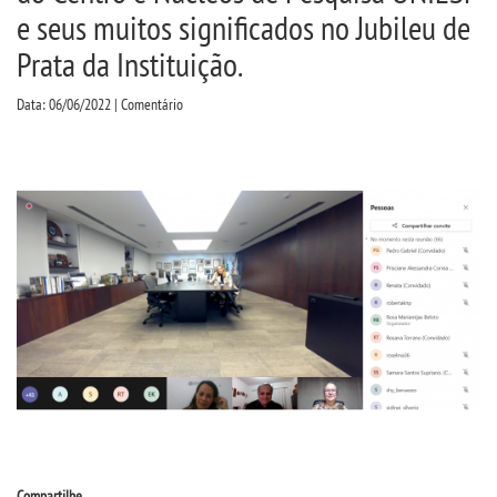
CPSA
e seus muitos significados no Jubileu de
Prata da Instituição.
PROUNI
Data: 06/06/2022 | Comentário
CURSOS
BACHARELADOS
LICENCIATURAS
TECNOLÓGICOS
VESTIBULAR
INSCREVA-SE
Compartilhe