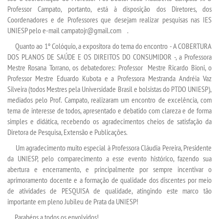
Professor Campato, portanto, está à disposição dos Diretores, dos
Coordenadores e de Professores que desejam realizar pesquisas nas IES
TRABALHE CONOSCO
UNIESP pelo e-mail campatojr@gmail.com .
Quanto ao 1º Colóquio, a expositora do tema do encontro - A COBERTURA
OUVIDORIA
DOS PLANOS DE SAÚDE E OS DIREITOS DO CONSUMIDOR -, a Professora
Mestre Rosana Torrano, os debatedores: Professor Mestre Ricardo Bioni, o
Professor Mestre Eduardo Kubota e a Professora Mestranda Andréia Vaz
Silveira (todos Mestres pela Universidade Brasil e bolsistas do PTDO UNIESP),
mediados pelo Prof. Campato, realizaram um encontro de excelência, com
tema de interesse de todos, apresentado e debatido com clareza e de forma
simples e didática, recebendo os agradecimentos cheios de satisfação da
Diretora de Pesquisa, Extensão e Publicações.
Um agradecimento muito especial à Professora Cláudia Pereira, Presidente
da UNIESP, pelo comparecimento a esse evento histórico, fazendo sua
abertura e encerramento, e principalmente por sempre incentivar o
aprimoramento docente e a formação de qualidade dos discentes por meio
de atividades de PESQUISA de qualidade, atingindo este marco tão
importante em pleno Jubileu de Prata da UNIESP!
Parabéns a todos os envolvidos!