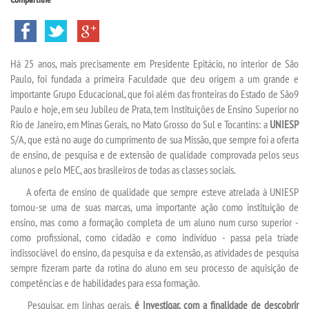
TRANSFERÊNCIA
SEGUNDA GRADUAÇÃO
Há 25 anos, mais precisamente em Presidente Epitácio, no interior de São
Paulo, foi fundada a primeira Faculdade que deu origem a um grande e
MATRÍCULA
importante Grupo Educacional, que foi além das fronteiras do Estado de São9
Paulo e hoje, em seu Jubileu de Prata, tem Instituições de Ensino Superior no
EDITAL
Rio de Janeiro, em Minas Gerais, no Mato Grosso do Sul e Tocantins: a
UNIESP
S/A, que está no auge do cumprimento de sua Missão, que sempre foi a oferta
de ensino, de pesquisa e de extensão de qualidade comprovada pelos seus
PUBLICAÇÕES
alunos e pelo MEC, aos brasileiros de todas as classes sociais.
A oferta de ensino de qualidade que sempre esteve atrelada à UNIESP
DESTAQUES
tornou-se uma de suas marcas, uma importante ação como instituição de
ensino, mas como a formação completa de um aluno num curso superior -
UNIESP NEWS
como profissional, como cidadão e como indivíduo - passa pela tríade
indissociável do ensino, da pesquisa e da extensão, as atividades de pesquisa
sempre fizeram parte da rotina do aluno em seu processo de aquisição de
REPOSITÓRIO
competências e de habilidades para essa formação.
Pesquisar, em linhas gerais,
é Investigar, com a finalidade de descobrir