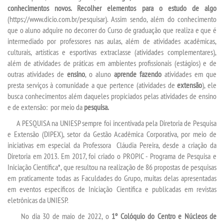
APOIO AO DISCENTE
conhecimentos novos. Recolher elementos para o estudo de algo
(
https://www.dicio.com.br/pesquisar). A
ssim sendo, além do conhecimento
BIBLIOTECA
que o aluno adquire no decorrer do Curso de graduação que realiza e que é
intermediado por professores nas aulas, além de atividades acadêmicas,
culturais, artísticas e esportivas extraclasse (atividades complementares),
CPA
além de atividades de práticas em ambientes profissionais (estágios) e de
outras atividades de
ensino
, o aluno
aprende fazendo
atividades em que
INFORMÁTICA
presta serviços à comunidade a que pertence (atividades de
extensão
), ele
busca conhecimentos além daqueles propiciados pelas atividades de ensino
e de extensão: por meio da
pesquisa.
INFRAESTRUTURA
A PESQUISA na UNIESP sempre foi incentivada pela Diretoria de Pesquisa
e Extensão (DIPEX), setor da Gestão Acadêmica Corporativa, por meio de
MANUAIS
iniciativas em especial da Professora Cláudia Pereira, desde a criação da
Diretoria em 2013. Em 2017, foi criado o PROPIC - Programa de Pesquisa e
PDI
Iniciação Científica*, que resultou na realização de 86 propostas de pesquisas
em praticamente todas as Faculdades do Grupo, muitas delas apresentadas
em eventos específicos de Iniciação Científica e publicadas em revistas
PPC
eletrônicas da UNIESP.
No dia 30 de maio de 2022, o
1º Colóquio do Centro e Núcleos de
REGIMENTO GERAL