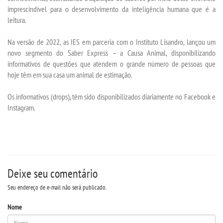
APOIO AO DISCENTE
imprescindível para o desenvolvimento da inteligência humana que é a
leitura.
BIBLIOTECA
Na versão de 2022, as IES em parceria com o Instituto Lisandro, lançou um
novo segmento do Saber Express – a Causa Animal, disponibilizando
CPA
informativos de questões que atendem o grande número de pessoas que
hoje têm em sua casa um animal de estimação.
INFORMÁTICA
Os informativos (drops), têm sido disponibilizados diariamente no Facebook e
Instagram.
INFRAESTRUTURA
MANUAIS
PDI
Deixe seu comentário
Seu endereço de e-mail não será publicado.
PPC
Nome
REGIMENTO GERAL