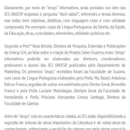
TRANSFERÊNCIA
Diariamente, por meio de "drops" informativos, serão postadas nos sites das
IES UNIESP respostas à pergunta "Você sabia?", referentes a temas diversos,
SEGUNDA GRADUAÇÃO
mas todas bem objetivas, didáticas, com linguagem clara e com utilidade
comprovada. Por exemplo: casos de Língua Portuguesa, do Direito, da Saúde,
da Educação, dicas, curiosidades, efemérides, utilidades públicas etc.
MATRÍCULA
Segundo a Prof.ª Rosa Beloto, Diretora de Pesquisa, Extensão e Publicações
EDITAL
da Uniesp S/A, ao falar sobre a criação do Projeto Saber Express, esses "drops"
informativos poderão ser elaborados por diretores, coordenadores,
professores e alunos das IES UNIESP, publicados pelo Departamento de
PUBLICAÇÕES
Marketing. Os primeiros "drops" recebidos foram da Faculdade de Suzano,
com casos de Língua Portuguesa elaborados pela Profa. Ma. Roseli Arboleya
DESTAQUES
Ratcov Franco, seguidas de outras encaminhadas pelo Diretor Geral, Benedito
Franco e pela Profa. Luciane Marostegan, Diretora Geral da Faculdade de
Hortolândia e Profa. Prisciane Alessandra Correa Santiago, Diretora da
UNIESP NEWS
Faculdade de Caieiras
REPOSITÓRIO
Além de "drops" com as características citadas, as IES estão disponibilizando a
sugestão de leituras de obras importantes da Literatura e de várias áreas do
conhecimento, estimulando a aquisição de saberes por meio desse exercício