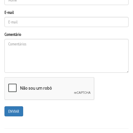
E-mail
REGULAMENTOS
LOGIN
Comentário
WEBMAIL
PORTAL DE ALUNOS
PORTAL DE PROFESSORES/ACADÊMICO
UNIESP
CONTATO
IMPRENSA